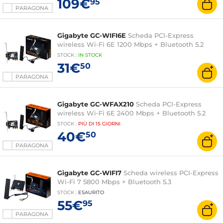
109€
95
PARAGONA
Gigabyte GC-WIFI6E
Scheda PCI-Express
wireless Wi-Fi 6E 1200 Mbps + Bluetooth 5.2
STOCK
:
IN STOCK
31€
50
PARAGONA
Gigabyte GC-WFAX210
Scheda PCI-Express
wireless Wi-Fi 6E 2400 Mbps + Bluetooth 5.2
STOCK
:
PIÙ DI
15 GIORNI
40€
50
PARAGONA
Gigabyte GC-WIFI7
Scheda wireless PCI-Express
Wi-Fi 7 5800 Mbps + Bluetooth 5.3
STOCK
:
ESAURITO
55€
95
PARAGONA