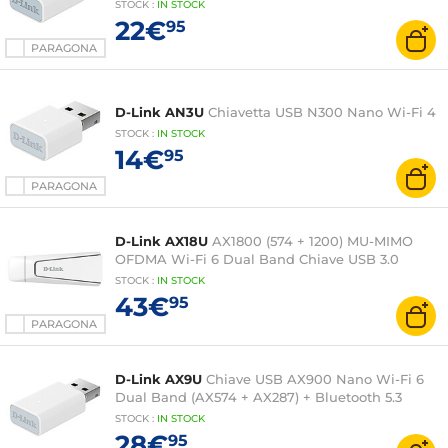
STOCK
:
IN STOCK
22€
95
PARAGONA
D-Link AN3U
Chiavetta USB N300 Nano Wi-Fi 4
STOCK
:
IN STOCK
14€
95
PARAGONA
D-Link AX18U
AX1800 (574 + 1200) MU-MIMO
OFDMA Wi-Fi 6 Dual Band Chiave USB 3.0
STOCK
:
IN STOCK
43€
95
PARAGONA
D-Link AX9U
Chiave USB AX900 Nano Wi-Fi 6
Dual Band (AX574 + AX287) + Bluetooth 5.3
STOCK
:
IN STOCK
28€
95