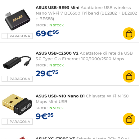
ASUS USB-BE93 Mini
Adattatore USB wireless
Nano Wi-Fi 7 BE6500 Tri band (BE2882 + BE2882
+ BE688)
STOCK
:
IN STOCK
69€
95
PARAGONA
ASUS USB-C2500 V2
Adattatore di rete da USB
3.0 Type-C a Ethernet 100/1000/2500 Mbps
STOCK
:
IN STOCK
29€
75
PARAGONA
ASUS USB-N10 Nano B1
Chiavetta WiFi N 150
Mbps Mini USB
STOCK
:
IN STOCK
9€
95
PARAGONA
ASUS XG-C100C V3
Scheda di rete PCIe 3.0 x4