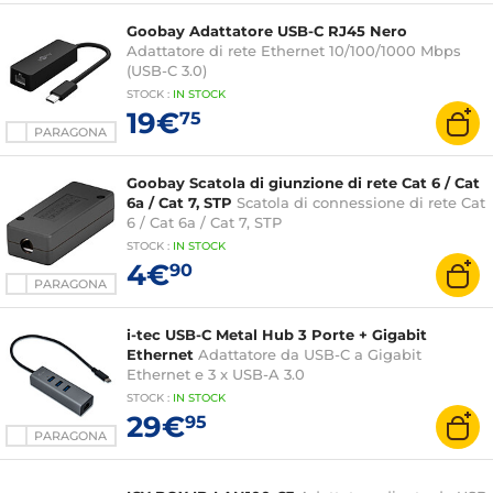
Goobay Adattatore USB-C RJ45 Nero
Adattatore di rete Ethernet 10/100/1000 Mbps
(USB-C 3.0)
STOCK
:
IN STOCK
19€
75
PARAGONA
Goobay Scatola di giunzione di rete Cat 6 / Cat
6a / Cat 7, STP
Scatola di connessione di rete Cat
6 / Cat 6a / Cat 7, STP
STOCK
:
IN STOCK
4€
90
PARAGONA
i-tec USB-C Metal Hub 3 Porte + Gigabit
Ethernet
Adattatore da USB-C a Gigabit
Ethernet e 3 x USB-A 3.0
STOCK
:
IN STOCK
29€
95
PARAGONA