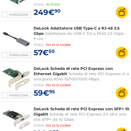
STOCK
:
IN STOCK
249€
90
PARAGONA
DeLock Adattatore USB Type-C a RJ-45 2.5
Gbps
Adattatore da USB-C 3.0 a RJ45 2.5 Gbps -
9 cm
STOCK
:
PIÙ DI
15 GIORNI
57€
50
PARAGONA
DeLock Scheda di rete PCI Express con
Ethernet Gigabit
Scheda di rete PCI-Express x1 a
una porta RJ45 10/100/1000 Mbps
STOCK
:
PIÙ DI
15 GIORNI
59€
95
PARAGONA
DeLock Scheda di rete PCI Express con SFP+ 10
Gigabit
Scheda di rete PCI-Express 2.0 x8 a uno
slot SFP+ da 10 Gbps
STOCK
:
PIÙ DI
15 GIORNI