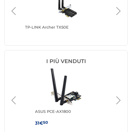
TP-LINK Archer TX50E
TP-LINK
I PIÙ VENDUTI
ASUS PCE-AX1800
AS
50
31€
55