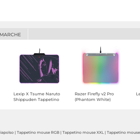
 MARCHE
Lexip X Tsume Naruto
Razer Firefly v2 Pro
L
Shippuden Tappetino
(Phantom White)
per mouse (Sasuke)
iapolso
|
Tappetino mouse RGB
|
Tappetino mouse XXL
|
Tappetino mouse f