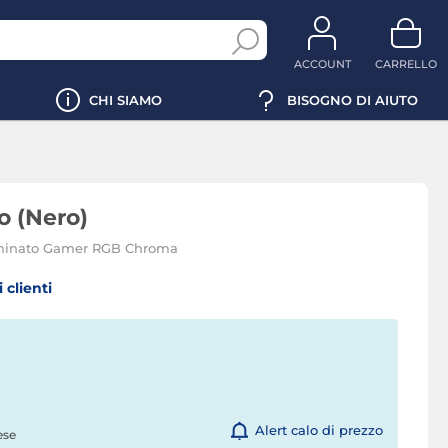
ACCOUNT
CARRELLO
CHI SIAMO
BISOGNO DI AIUTO
o (Nero)
uminato Gamer RGB Chroma
 clienti
Alert calo di prezzo
ese