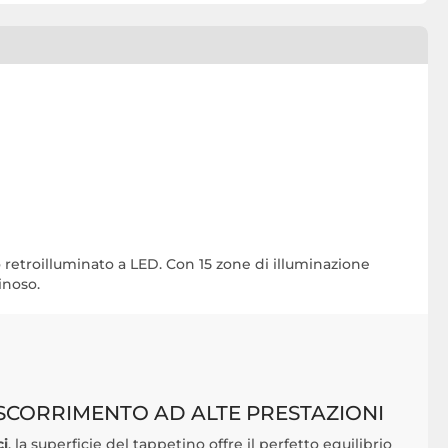
retroilluminato a LED. Con 15 zone di illuminazione
inoso.
 SCORRIMENTO AD ALTE PRESTAZIONI
ci
, la superficie del tappetino offre il perfetto equilibrio