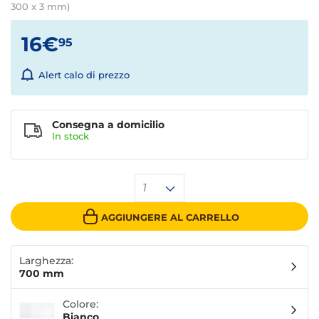
300 x 3 mm)
16€
95
Alert calo di prezzo
Consegna a domicilio
In stock
1
AGGIUNGERE AL CARRELLO
Larghezza:
700 mm
Colore:
Bianco