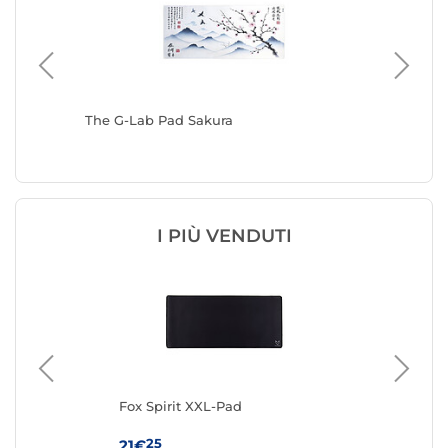
The G-Lab Pad Sakura
Fox Spi
I PIÙ VENDUTI
Fox Spirit XXL-Pad
Fox
25
21€
16