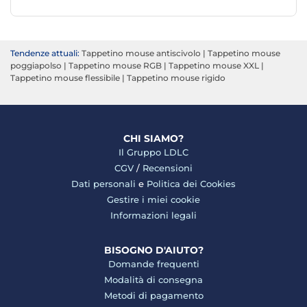
Tendenze attuali:
Tappetino mouse antiscivolo
|
Tappetino mouse
poggiapolso
|
Tappetino mouse RGB
|
Tappetino mouse XXL
|
Tappetino mouse flessibile
|
Tappetino mouse rigido
CHI SIAMO?
Il Gruppo LDLC
CGV
/
Recensioni
Dati personali
e
Politica dei Cookies
Gestire i miei cookie
Informazioni legali
BISOGNO D'AIUTO?
Domande frequenti
Modalità di consegna
Metodi di pagamento