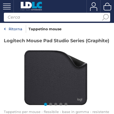
Ritorna
Tappetino mouse
Logitech Mouse Pad Studio Series (Graphite)
Tappetino per mouse - flessibile - base in gomma - resistente