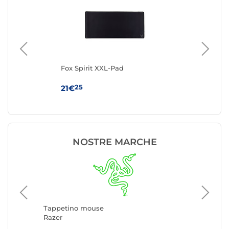
Fox Spirit XXL-Pad
Fox
25
21€
16
NOSTRE MARCHE
Tappeti
SteelSer
Tappetino mouse
Razer