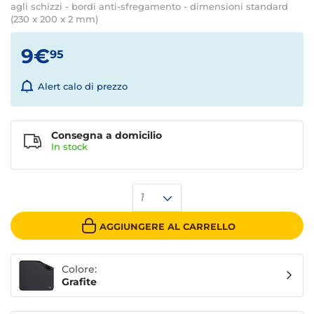
agli schizzi - bordi anti-sfregamento - dimensioni standard
(230 x 200 x 2 mm)
9€
95
Alert calo di prezzo
Consegna a domicilio
In stock
1
AGGIUNGERE AL CARRELLO
Colore:
Grafite