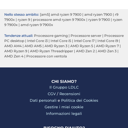
Nello stesso ambito:
[am5] amd ryzen 9 7900
|
amd ryzen 7900
|
r9
7900x
|
ryzen 9
|
processore amd ryzen 9 7900x
|
ryzen 9 7900
|
ryzen
9 7900x
|
amd ryzen 9 7900x
Tendenze attuali:
Processore gaming
|
Processore server
|
Processore
PC desktop
|
Intel Core i3
|
Intel Core i5
|
Intel Core i7
|
Intel Core i9
|
AMD AM4
|
AMD AM5
|
AMD Ryzen 3
|
AMD Ryzen 5
|
AMD Ryzen 7
|
AMD Ryzen 9
|
AMD Ryzen Threadripper
|
AMD Zen 2
|
AMD Zen 3
|
AMD Zen 4
|
Processore con ventola
CHI SIAMO?
Il Gruppo LDLC
CGV
/
Recensioni
Dati personali
e
Politica dei Cookies
Gestire i miei cookie
Informazioni legali