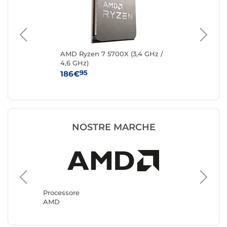
z /
AMD Ryzen 7 5700X (3,4 GHz /
AM
4,6 GHz)
GHz
95
186€
48
NOSTRE MARCHE
Process
Intel
Processore
AMD