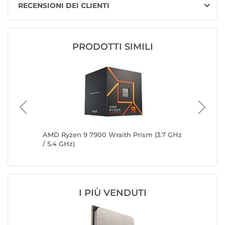
RECENSIONI DEI CLIENTI
PRODOTTI SIMILI
5,5
AMD Ryzen 9 7900 Wraith Prism (3.7 GHz
AMD Ryz
/ 5.4 GHz)
GHz)
I PIÙ VENDUTI