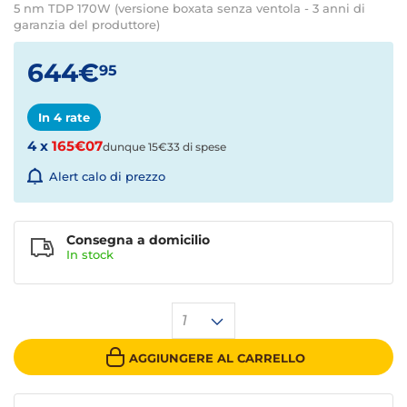
5 nm TDP 170W (versione boxata senza ventola - 3 anni di
garanzia del produttore)
644€
95
In 4 rate
4 x
165€07
dunque 15€33 di spese
Alert calo di prezzo
Consegna a domicilio
In stock
1
AGGIUNGERE AL CARRELLO