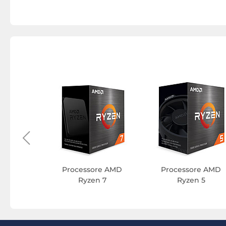
ntel Core
 9
Processore AMD
Processore AMD
Ryzen 7
Ryzen 5