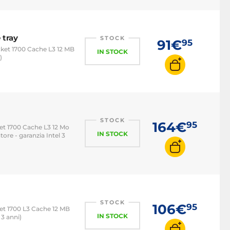
AMD Ryzen 3
AMD Ryzen 5
AMD Ryzen 7
 tray
STOCK
91€
95
cket 1700 Cache L3 12 MB
IN STOCK
AMD Ryzen 9
)
AMD Ryzen
Threadripper
AMD Zen 2
AMD Zen 3
STOCK
164€
95
AMD Zen 4
t 1700 Cache L3 12 Mo
IN STOCK
ore - garanzia Intel 3
Processore con ventola
STOCK
106€
95
t 1700 L3 Cache 12 MB
IN STOCK
 3 anni)