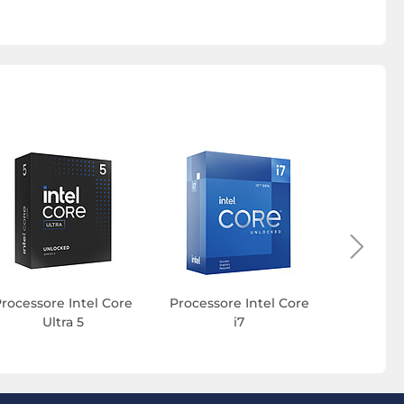
Proce
Ryzen T
rocessore Intel Core
Processore Intel Core
Ultra 5
i7