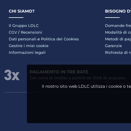
CHI SIAMO?
BISOGNO D
Il Gruppo LDLC
Domande fre
CGV
/
Recensioni
Modalità di 
Dati personali
e
Politica dei Cookies
Metodi di p
Gestire i miei cookie
Garanzie
Informazioni legali
Richiesta di 
PAGAMENTO IN TRE RATE
Con carta di credito a partire da 100€ di acquisto.
Il nostro sito web LDLC utilizza i cookie o t