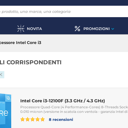
NOVITA
PROMOZIONI
cessore Intel Core i3
OLI CORRISPONDENTI
Intel Core i3-12100F (3.3 GHz / 4.3 GHz)
Processore Quad-Core (4 Performance-Cores) 8-Threads Socke
0.010 micron (versione in scatola con ventola - garanzia Intel di
8 recensioni