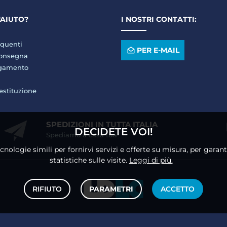
'AIUTO?
I NOSTRI CONTATTI:
quenti
PER E-MAIL
consegna
agamento
restituzione
SPEDIZIONI IN TUTTA ITALIA
DECIDETE VOI!
Spediamo a casa tua
ecnologie simili per fornirvi servizi e offerte su misura, per gara
statistiche sulle visite.
Leggi di più.
RIFIUTO
PARAMETRI
ACCETTO