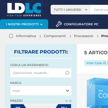
TUTTI I UNIVERSI
CONFIGURATORE PC
I NOSTRI PRODOTTI
Informatica
Componenti
Processore
Pro
FILTRARE
PRODOTTI
:
5 ARTIC
Intel Core i3
CERCA UN RIFERIMENTO
MARCA
Intel
PREZZO
In €