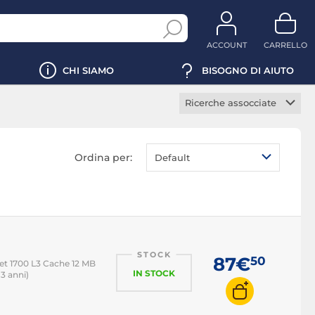
ACCOUNT
CARRELLO
CHI SIAMO
BISOGNO DI AIUTO
Ricerche assocciate
Processore gaming
Processore server
Ordina per:
Default
Processore PC desktop
Intel Core i3
Intel Core i5
Intel Core i7
STOCK
Intel Core i9
87€
50
t 1700 L3 Cache 12 MB
IN STOCK
 3 anni)
AMD AM4
AMD AM5