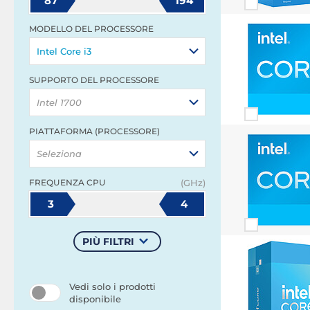
87
194
MODELLO DEL PROCESSORE
Intel Core i3
SUPPORTO DEL PROCESSORE
Intel 1700
PIATTAFORMA (PROCESSORE)
Seleziona
FREQUENZA CPU
(GHz)
3
4
PIÙ FILTRI
Vedi solo i prodotti
disponibile