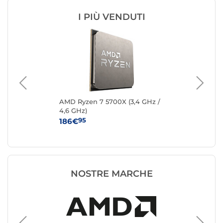
I PIÙ VENDUTI
 /
AMD Ryzen 7 5700X (3,4 GHz /
AM
4,6 GHz)
GHz
95
186€
48
NOSTRE MARCHE
Process