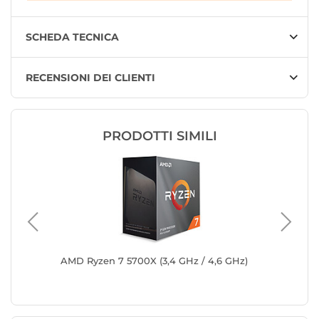
SCHEDA TECNICA
RECENSIONI DEI CLIENTI
PRODOTTI SIMILI
(3.8
AMD Ryzen 7 5700X (3,4 GHz / 4,6 GHz)
AMD Ryze
Versione