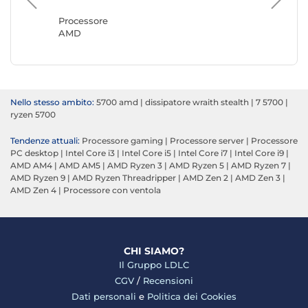
Intel
Processore
AMD
Nello stesso ambito:
5700 amd
|
dissipatore wraith stealth
|
7 5700
|
ryzen 5700
Tendenze attuali:
Processore gaming
|
Processore server
|
Processore
PC desktop
|
Intel Core i3
|
Intel Core i5
|
Intel Core i7
|
Intel Core i9
|
AMD AM4
|
AMD AM5
|
AMD Ryzen 3
|
AMD Ryzen 5
|
AMD Ryzen 7
|
AMD Ryzen 9
|
AMD Ryzen Threadripper
|
AMD Zen 2
|
AMD Zen 3
|
AMD Zen 4
|
Processore con ventola
CHI SIAMO?
Il Gruppo LDLC
CGV
/
Recensioni
Dati personali
e
Politica dei Cookies