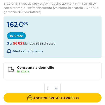
8-Core 16-Threads socket AM4 Cache 20 Mo 7 nm TDP 65W
con sistema di raffreddamento (versione in scatola - 3 anni di
garanzia del produttore)
162€
95
In 3 rate
3 x
56€21
dunque 5€68 di spese
Alert calo di prezzo
Consegna a domicilio
In stock
1
AGGIUNGERE AL CARRELLO