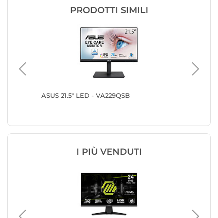
PRODOTTI SIMILI
qpruzx
ASUS 21.5" LED - VA229QSB
Lenovo 
I PIÙ VENDUTI