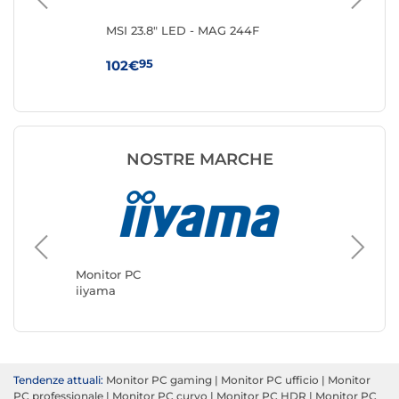
MSI 23.8" LED - MAG 244F
iiy
G2
95
102€
11
NOSTRE MARCHE
Monitor PC
Monitor
iiyama
ASUS
Tendenze attuali:
Monitor PC gaming
|
Monitor PC ufficio
|
Monitor
PC professionale
|
Monitor PC curvo
|
Monitor PC HDR
|
Monitor PC