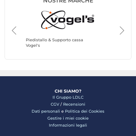
NOSTRE MARCHE
Piedista
Kef
Piedistallo & Supporto cassa
Vogel's
CHI SIAMO?
Il Gruppo LDLC
CGV
/
Recensioni
Dati personali
e
Politica dei Cookies
Gestire i miei cookie
Informazioni legali