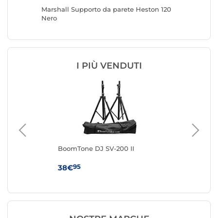
Marshall Supporto da parete Heston 120
Klipsch
Nero
I PIÙ VENDUTI
BoomTone DJ SV-200 II
Ha
uni
95
38€
19