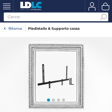
Ritorna
Piedistallo & Supporto cassa