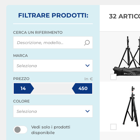
FILTRARE
PRODOTTI
:
32 ARTI
CERCA UN RIFERIMENTO
MARCA
Seleziona
PREZZO
In €
14
450
COLORE
Seleziona
Vedi solo i prodotti
disponibile