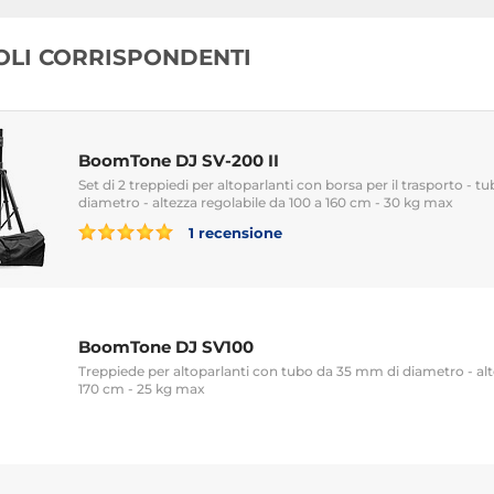
COLI CORRISPONDENTI
BoomTone DJ SV-200 II
Set di 2 treppiedi per altoparlanti con borsa per il trasporto - 
diametro - altezza regolabile da 100 a 160 cm - 30 kg max
1 recensione
BoomTone DJ SV100
Treppiede per altoparlanti con tubo da 35 mm di diametro - alte
170 cm - 25 kg max