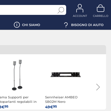
ACCOUNT
CARRELLO
CHI SIAMO
BISOGNO DI AIUTO
ama Supporti per
Sennheiser AMBEO
Edifier SS
toparlanti regolabili in
SB02M Nero
ltezza Nero
95
95
95
8€
49€
17€