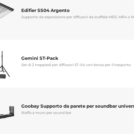
Edifier SS04 Argento
Supporto da esposizione per diffusori da scaffale MR3, MR4 o 
Gemini ST-Pack
Set di 2 treppiedi per diffusori ST-04 con borsa per il trasporto
Goobay Supporto da parete per soundbar univer
Staffa a muro per sound bar