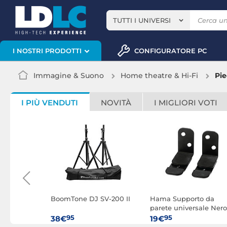
TUTTI I UNIVERSI
CONFIGURATORE PC
I NOSTRI PRODOTTI
Immagine & Suono
Home theatre & Hi-Fi
Pie
I PIÙ VENDUTI
NOVITÀ
I MIGLIORI VOTI
13 Bianco
BoomTone DJ SV-200 II
Hama Supporto da
parete universale Nero
95
95
38€
19€