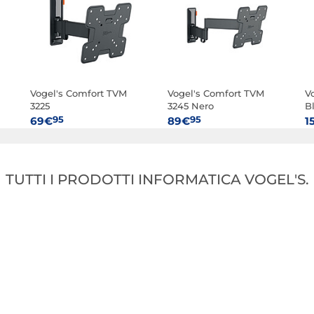
Vogel's Comfort TVM
Vogel's Comfort TVM
V
3225
3245 Nero
B
s
95
95
69€
89€
1
TUTTI I PRODOTTI INFORMATICA VOGEL'S.
al
Vogel's SWM 3021
Vogel's SWM 3021 Nero
V
Bianco
25
25
29€
29€
9