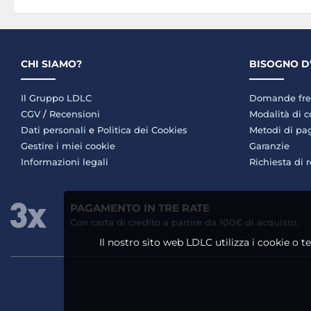
CHI SIAMO?
BISOGNO D
Il Gruppo LDLC
Domande fre
CGV
/
Recensioni
Modalità di 
Dati personali
e
Politica dei Cookies
Metodi di p
Gestire i miei cookie
Garanzie
Informazioni legali
Richiesta di 
PAGAMENTO IN TRE RATE
Con carta di credito a partire da 100€ di acquisto.
Il nostro sito web LDLC utilizza i cookie o t