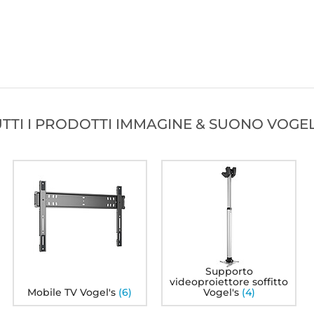
TTI I PRODOTTI IMMAGINE & SUONO VOGEL
Vogel's PPC 1555
Vogel's PPC 1540 Bianco
V
Argento
00
95
159€
149€
9
Supporto
videoproiettore soffitto
Mobile TV Vogel's
(6)
Vogel's
(4)