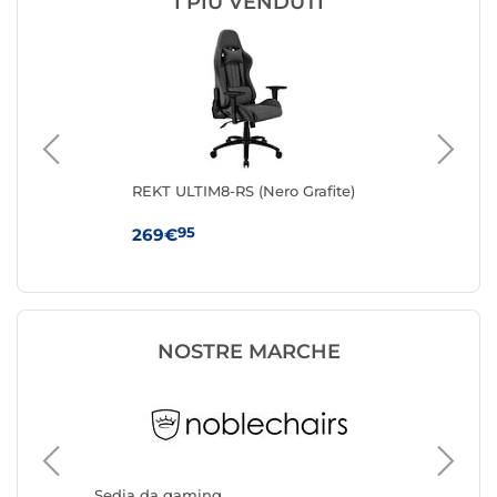
I PIÙ VENDUTI
o)
REKT ULTIM8-RS (Nero Grafite)
No
(an
95
269€
38
NOSTRE MARCHE
Sedia da gaming
Sedia d