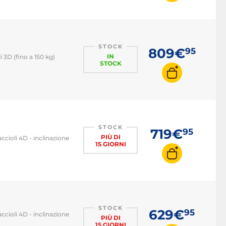
STOCK
809€
95
IN
i 3D (fino a 150 kg)
STOCK
STOCK
719€
95
PIÙ DI
ccioli 4D - inclinazione
15 GIORNI
STOCK
629€
95
ccioli 4D - inclinazione
PIÙ DI
15 GIORNI