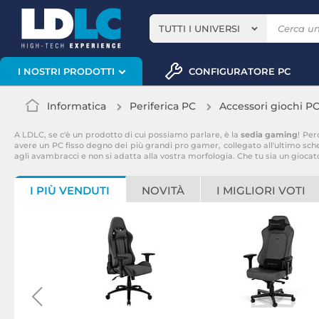
TUTTI I UNIVERSI
CONFIGURATORE PC
I NOSTRI PRODOTTI
Informatica
Periferica PC
Accessori giochi P
A LDLC, se c'è un prodotto di cui possiamo parlare, è la
sedia gaming
! Per
avere un PC fisso degno dei più grandi pro gamer, collegato all'ultimo sc
agli avambracci e non si adatta alla vostra morfologia. Che tu sia un giocat
I PIÙ VENDUTI
NOVITÀ
I MIGLIORI VOTI