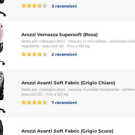
3 recensioni
Arozzi Vernazza Supersoft (Rosa)
Sedia per videogiocatori - tessuto in microfibra - schienale reclin
regolabile - braccioli 4D - fino a 145 kg
2 recensioni
Arozzi Avanti Soft Fabric (Grigio Chiaro)
Sedia per videogiocatori - tessuto morbido traspirante - schienal
braccioli 3D - fino a 120 kg
7 recensioni
Arozzi Avanti Soft Fabric (Grigio Scuro)