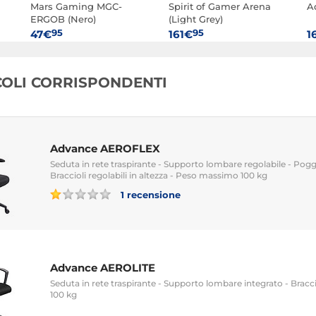
Mars Gaming MGC-
Spirit of Gamer Arena
A
ERGOB (Nero)
(Light Grey)
95
95
47€
161€
1
ICOLI CORRISPONDENTI
Advance AEROFLEX
Seduta in rete traspirante - Supporto lombare regolabile - Poggi
Braccioli regolabili in altezza - Peso massimo 100 kg
1 recensione
Advance AEROLITE
Seduta in rete traspirante - Supporto lombare integrato - Bracci
100 kg