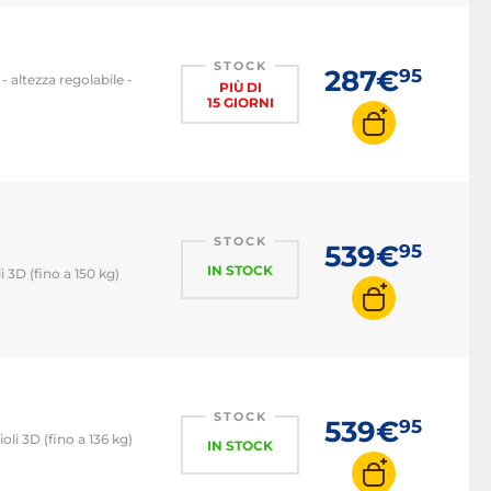
STOCK
287€
95
- altezza regolabile -
PIÙ DI
15 GIORNI
STOCK
539€
95
IN STOCK
i 3D (fino a 150 kg)
STOCK
539€
95
oli 3D (fino a 136 kg)
IN STOCK