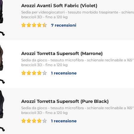
Arozzi Avanti Soft Fabric (Violet)
Sedia per videogiocatori - tessuto morbido traspirante - schienal
braccioli 3D - fino a 120 kg
7 recensioni
Arozzi Torretta Supersoft (Marrone)
Sedia da gioco - tessuto microfibra - schienale reclinabile a 165° 
braccioli 3D - fino a 120 kg
1 recensione
Arozzi Torretta Supersoft (Pure Black)
Sedia da gioco - tessuto microfibra - schienale reclinabile a 165° 
braccioli 3D - fino a 120 kg
1 recensione