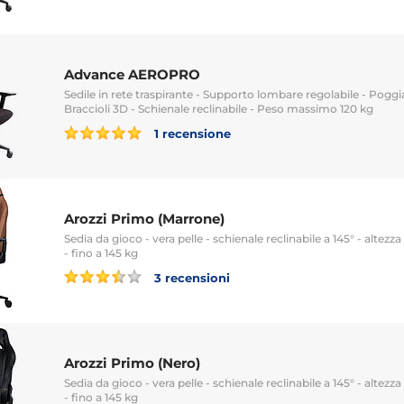
Advance AEROPRO
Sedile in rete traspirante - Supporto lombare regolabile - Poggia
Braccioli 3D - Schienale reclinabile - Peso massimo 120 kg
1 recensione
Arozzi Primo (Marrone)
Sedia da gioco - vera pelle - schienale reclinabile a 145° - altezza
- fino a 145 kg
3 recensioni
Arozzi Primo (Nero)
Sedia da gioco - vera pelle - schienale reclinabile a 145° - altezza
- fino a 145 kg