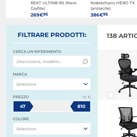
pic
REKT ULTIM8-RS (Nero
Noblechairs HERO TX
/nero)
Grafite)
(antracite)
95
95
269€
386€
FILTRARE
PRODOTTI
:
138 ART
CERCA UN RIFERIMENTO
MARCA
Seleziona
PREZZO
In €
47
810
COLORE
Seleziona