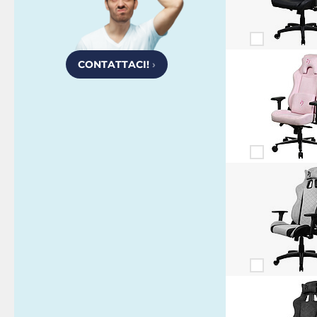
CONTATTACI!
›