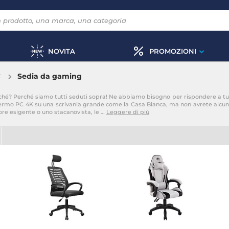
NOVITA
PROMOZIONI
C
Sedia da gaming
ché? Perché siamo tutti seduti sopra! Ne abbiamo bisogno per rispondere a tutt
hermo PC 4K su una scrivania grande come la Casa Bianca, ma non avrete alcun p
ore esigente o uno stacanovista, le
…
Leggere di più