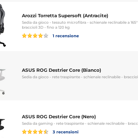
Arozzi Torretta Supersoft (Antracite)
Sedia da gioco - tessuto microfibra - schienale reclinabile a 165° 
braccioli 3D - fino a 120 kg
1 recensione
ASUS ROG Destrier Core (Bianco)
Sedia da gioco - rete traspirante - schienale reclinabile - bracciol
ASUS ROG Destrier Core (Nero)
Sedia da gaming - rete traspirante - schienale reclinabile - bracci
3 recensioni