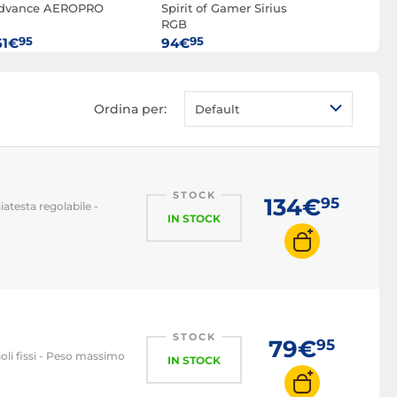
dvance AEROPRO
Spirit of Gamer Sirius
Noblechai
RGB
(Antracite)
95
95
95
61€
94€
449€
Ordina per:
Default
STOCK
134€
95
atesta regolabile -
IN STOCK
STOCK
79€
95
oli fissi - Peso massimo
IN STOCK