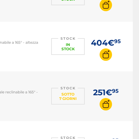
STOCK
404€
95
abile a 165° - altezza
IN
STOCK
STOCK
251€
95
e reclinabile a 165° -
SOTTO
7 GIORNI
STOCK