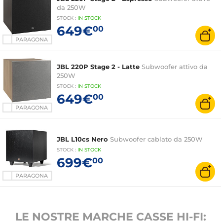
da 250W
STOCK
:
IN STOCK
649€
00
PARAGONA
JBL 220P Stage 2 - Latte
Subwoofer attivo da
250W
STOCK
:
IN
STOCK
649€
00
PARAGONA
JBL L10cs Nero
Subwoofer cablato da 250W
STOCK
:
IN STOCK
699€
00
PARAGONA
LE NOSTRE MARCHE CASSE HI-FI: