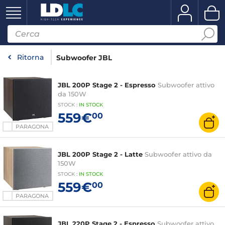
Ritorna
Subwoofer JBL
JBL 200P Stage 2 - Espresso
Subwoofer attivo
da 150W
STOCK
:
IN STOCK
559€
00
PARAGONA
JBL 200P Stage 2 - Latte
Subwoofer attivo da
150W
STOCK
:
IN
STOCK
559€
00
PARAGONA
JBL 220P Stage 2 - Espresso
Subwoofer attivo