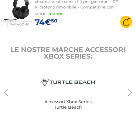
circum-aurale senza fili per giocatori - RF -
Microfono rimovibile - Compatibile con
PC/Mac/Console/Mobili
STOCK
:
IN STOCK
74€
50
PARAGONA
LE NOSTRE MARCHE ACCESSORI
XBOX SERIES:
Accessori Xbox Series
Turtle Beach