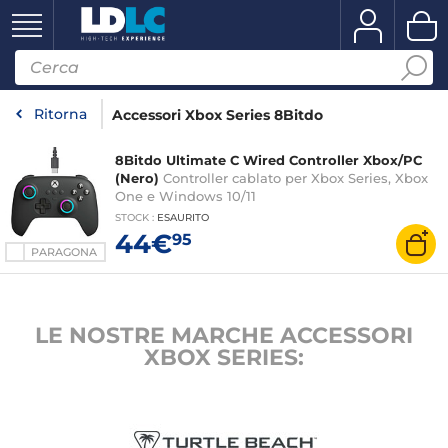
Ritorna
Accessori Xbox Series 8Bitdo
8Bitdo Ultimate C Wired Controller Xbox/PC
(Nero)
Controller cablato per Xbox Series, Xbox
One e Windows 10/11
STOCK
:
ESAURITO
44€
95
PARAGONA
LE NOSTRE MARCHE ACCESSORI
XBOX SERIES: