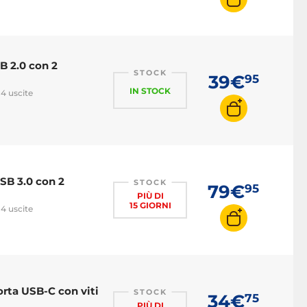
B 2.0 con 2
STOCK
39€
95
IN STOCK
 4 uscite
SB 3.0 con 2
STOCK
79€
95
PIÙ DI
15 GIORNI
 4 uscite
rta USB-C con viti
STOCK
34€
75
PIÙ DI