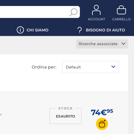
ACCOUNT
CARRELLO
CHI SIAMO
BISOGNO DI AIUTO
Ricerche assocciate
Cavo USB 2.0
Cavo USB 3.0
Ordina per:
Default
Cavo USB 3.1 Tipo C
Cavo USB 3.2
Cavo mini USB
Cavo micro USB
STOCK
Prolunga USB 2.0
74€
95
er
ESAURITO
Prolunga USB 3.0
Adattatore USB