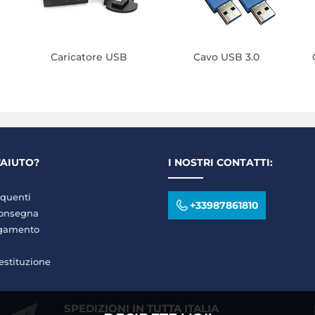
Caricatore USB
Cavo USB 3.0
'AIUTO?
I NOSTRI CONTATTI:
quenti
+33987861810
consegna
agamento
restituzione
SPEDIZIONI IN TUTTA ITALIA