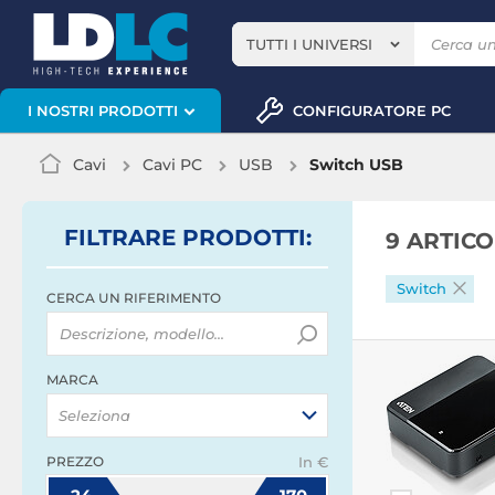
TUTTI I UNIVERSI
CONFIGURATORE PC
I NOSTRI PRODOTTI
Cavi
Cavi PC
USB
Switch USB
FILTRARE
PRODOTTI
:
9 ARTIC
Switch
CERCA UN RIFERIMENTO
MARCA
Seleziona
PREZZO
In €