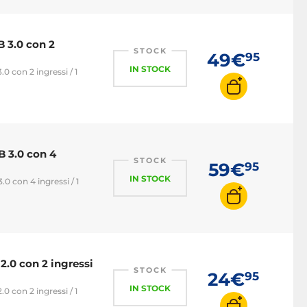
Adattatore USB-C
Cavo Thunderbolt
 3.0 con 2
Caricabatterie USB
STOCK
49€
95
IN STOCK
Estensore USB
0 con 2 ingressi / 1
Switch USB
Tappo USB
B 3.0 con 4
STOCK
59€
95
IN STOCK
0 con 4 ingressi / 1
.0 con 2 ingressi
STOCK
24€
95
IN STOCK
0 con 2 ingressi / 1