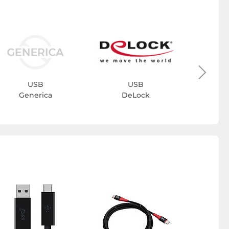
M
USB
USB
Generica
DeLock
Adatta