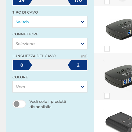
24
170
TIPO DI CAVO
Switch
CONNETTORE
Seleziona
LUNGHEZZA DEL CAVO
(m)
0
2
COLORE
Nero
Vedi solo i prodotti
disponibile