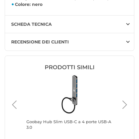
Colore: nero
SCHEDA TECNICA
RECENSIONE DEI CLIENTI
PRODOTTI SIMILI
Goobay Hub Slim USB-C a 4 porte USB-A
Goobay 
3.0
A 3.0