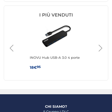
I PIÙ VENDUTI
INOVU Hub USB-A 3.0 4 porte
IN
por
95
18€
7€
CHI SIAMO?
Il Gruppo LDLC