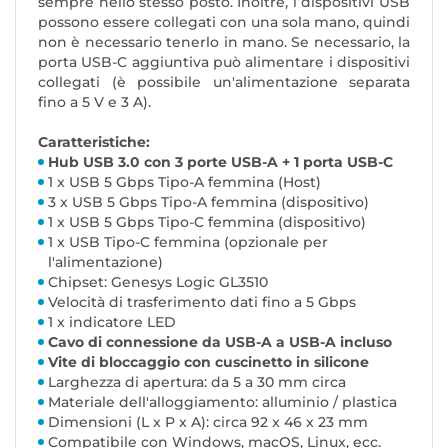
sempre nello stesso posto. Inoltre, i dispositivi USB
possono essere collegati con una sola mano, quindi
non è necessario tenerlo in mano. Se necessario, la
porta USB-C aggiuntiva può alimentare i dispositivi
collegati (è possibile un'alimentazione separata
fino a 5 V e 3 A).
Caratteristiche:
Hub USB 3.0 con 3 porte USB-A + 1 porta USB-C
1 x USB 5 Gbps Tipo-A femmina (Host)
3 x USB 5 Gbps Tipo-A femmina (dispositivo)
1 x USB 5 Gbps Tipo-C femmina (dispositivo)
1 x USB Tipo-C femmina (opzionale per
l'alimentazione)
Chipset: Genesys Logic GL3510
Velocità di trasferimento dati fino a 5 Gbps
1 x indicatore LED
Cavo di connessione da USB-A a USB-A incluso
Vite di bloccaggio con cuscinetto in silicone
Larghezza di apertura: da 5 a 30 mm circa
Materiale dell'alloggiamento: alluminio / plastica
Dimensioni (L x P x A): circa 92 x 46 x 23 mm
Compatibile con Windows, macOS, Linux, ecc.