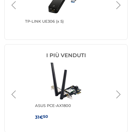
orte USB
TP-LINK UE306 (x 5)
TP-LINK
I PIÙ VENDUTI
ASUS PCE-AX1800
AS
50
31€
55