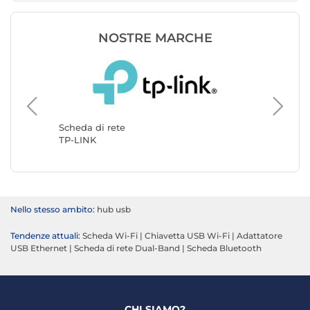
NOSTRE MARCHE
Scheda d
StarTec
Scheda di rete
TP-LINK
Nello stesso ambito:
hub usb
Tendenze attuali:
Scheda Wi-Fi
|
Chiavetta USB Wi-Fi
|
Adattatore
USB Ethernet
|
Scheda di rete Dual-Band
|
Scheda Bluetooth
CHI SIAMO?