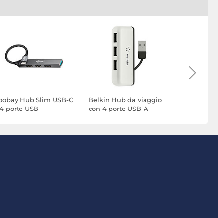
oobay Hub Slim USB-C
Belkin Hub da viaggio
DeLock C
 4 porte USB
con 4 porte USB-A
PC verso 4
USB 2.0 co
USB-B / 4