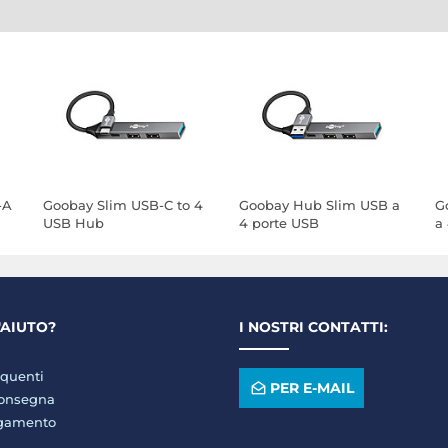
-A
Goobay Slim USB-C to 4
Goobay Hub Slim USB a
G
USB Hub
4 porte USB
a
'AIUTO?
I NOSTRI CONTATTI:
quenti
PER E-MAIL
consegna
agamento