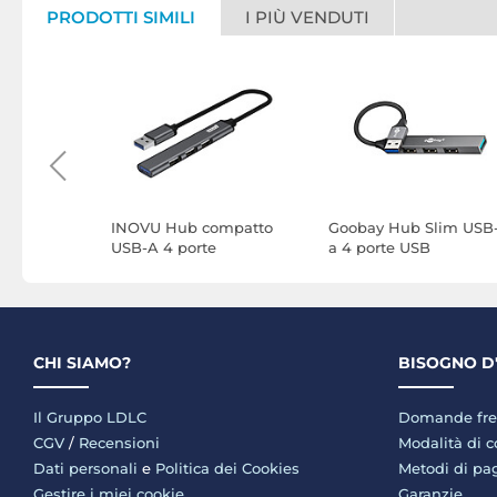
PRODOTTI SIMILI
I PIÙ VENDUTI
ports
INOVU Hub compatto
Goobay Hub Slim USB
in-1 4K
USB-A 4 porte
a 4 porte USB
CHI SIAMO?
BISOGNO D
Il Gruppo LDLC
Domande fre
CGV
/
Recensioni
Modalità di 
Dati personali
e
Politica dei Cookies
Metodi di p
Gestire i miei cookie
Garanzie