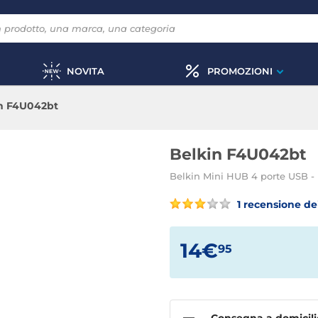
NOVITA
PROMOZIONI
n F4U042bt
Belkin F4U042bt
Belkin Mini HUB 4 porte USB -
1 recensione dei
14€
95