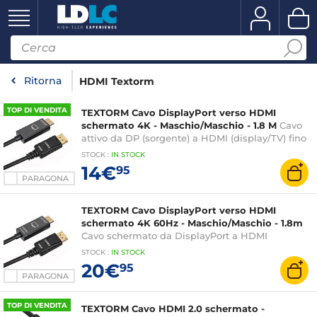
Ritorna
HDMI Textorm
TOP DI VENDITA
TEXTORM Cavo DisplayPort verso HDMI
schermato 4K - Maschio/Maschio - 1.8 M
Cavo
attivo da DP (sorgente) a HDMI (display/TV) fino
a 4K@30Hz
STOCK
:
IN STOCK
14€
95
PARAGONA
TEXTORM Cavo DisplayPort verso HDMI
schermato 4K 60Hz - Maschio/Maschio - 1.8m
Cavo schermato da DisplayPort a HDMI
4K@60Hz - maschio/maschio - 1,8 metri
STOCK
:
IN STOCK
20€
95
PARAGONA
TOP DI VENDITA
TEXTORM Cavo HDMI 2.0 schermato -