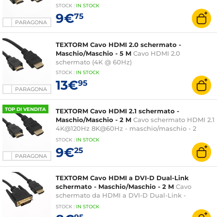
STOCK
:
IN STOCK
9€
75
PARAGONA
TEXTORM Cavo HDMI 2.0 schermato -
Maschio/Maschio - 5 M
Cavo HDMI 2.0
schermato (4K @ 60Hz)
STOCK
:
IN STOCK
13€
95
PARAGONA
TOP DI VENDITA
TEXTORM Cavo HDMI 2.1 schermato -
Maschio/Maschio - 2 M
Cavo schermato HDMI 2.1
4K@120Hz 8K@60Hz - maschio/maschio - 2
metri
STOCK
:
IN STOCK
9€
25
PARAGONA
TEXTORM Cavo HDMI a DVI-D Dual-Link
schermato - Maschio/Maschio - 2 M
Cavo
schermato da HDMI a DVI-D Dual-Link -
Maschio/Maschio - 2 M
STOCK
:
IN STOCK