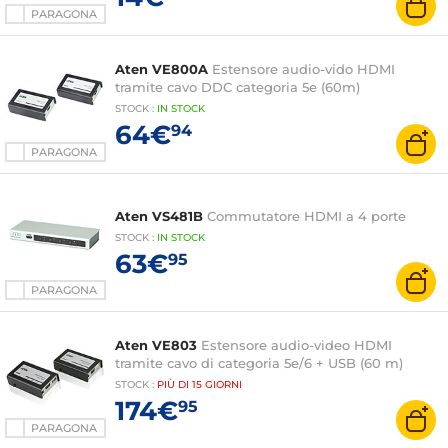
PARAGONA
Aten VE800A
Estensore audio-vido HDMI
tramite cavo DDC categoria 5e (60m)
STOCK
:
IN STOCK
64€
94
PARAGONA
Aten VS481B
Commutatore HDMI a 4 porte
STOCK
:
IN STOCK
63€
95
PARAGONA
Aten VE803
Estensore audio-video HDMI
tramite cavo di categoria 5e/6 + USB (60 m)
STOCK
:
PIÙ DI
15 GIORNI
174€
95
PARAGONA