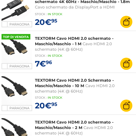
schermato 4K 60Hz - Maschio/Maschio - 1.8m
Cavo schermato da DisplayPort a HDMI
4K@60Hz - maschio/maschio - 1,8 metri
STOCK
:
IN STOCK
20€
95
PARAGONA
TOP DI VENDITA
TEXTORM Cavo HDMI 2.0 schermato -
Maschio/Maschio - 1 M
Cavo HDMI 2.0
schermato (4K @ 60Hz)
STOCK
:
IN STOCK
7€
96
PARAGONA
TEXTORM Cavo HDMI 2.0 Schermato -
Maschio/Maschio - 10 M
Cavo HDMI 2.0
schermato (4K @ 60Hz)
STOCK
:
IN STOCK
20€
95
PARAGONA
TEXTORM Cavo HDMI 2.0 schermato -
Maschio/Maschio - 2 M
Cavo HDMI 2.0
schermato (4K @ 60Hz)