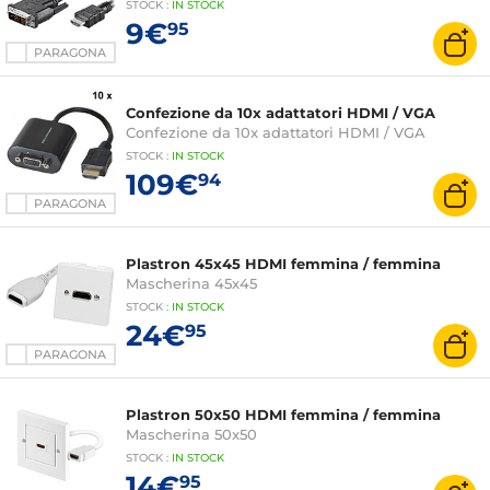
STOCK
:
IN STOCK
9€
95
PARAGONA
Confezione da 10x adattatori HDMI / VGA
Confezione da 10x adattatori HDMI / VGA
STOCK
:
IN
STOCK
109€
94
PARAGONA
Plastron 45x45 HDMI femmina / femmina
Mascherina 45x45
STOCK
:
IN STOCK
24€
95
PARAGONA
Plastron 50x50 HDMI femmina / femmina
Mascherina 50x50
STOCK
:
IN STOCK
14€
95