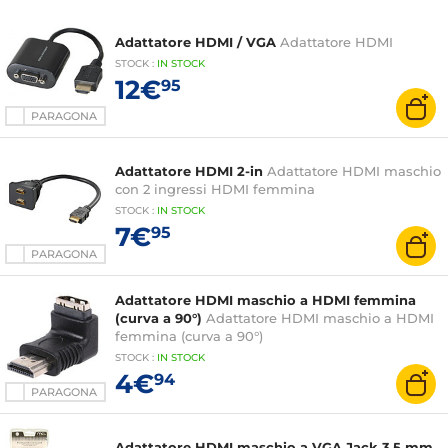
Adattatore HDMI / VGA
Adattatore HDMI
STOCK
:
IN
STOCK
12€
95
PARAGONA
Adattatore HDMI 2-in
Adattatore HDMI maschio
con 2 ingressi HDMI femmina
STOCK
:
IN STOCK
7€
95
PARAGONA
Adattatore HDMI maschio a HDMI femmina
(curva a 90°)
Adattatore HDMI maschio a HDMI
femmina (curva a 90°)
STOCK
:
IN STOCK
4€
94
PARAGONA
Adattatore HDMI maschio a VGA Jack 3.5 mm