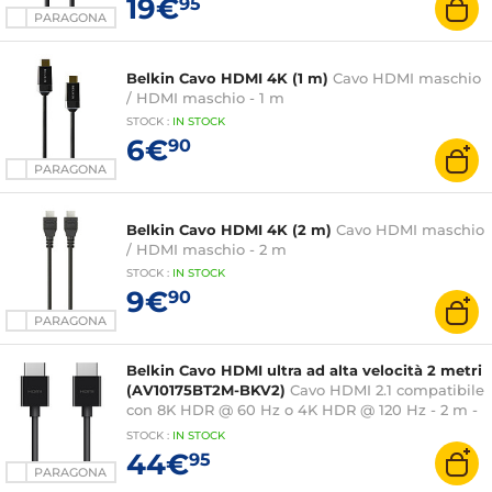
19€
95
PARAGONA
Belkin Cavo HDMI 4K (1 m)
Cavo HDMI maschio
/ HDMI maschio - 1 m
STOCK
:
IN STOCK
6€
90
PARAGONA
Belkin Cavo HDMI 4K (2 m)
Cavo HDMI maschio
/ HDMI maschio - 2 m
STOCK
:
IN STOCK
9€
90
PARAGONA
Belkin Cavo HDMI ultra ad alta velocità 2 metri
(AV10175BT2M-BKV2)
Cavo HDMI 2.1 compatibile
con 8K HDR @ 60 Hz o 4K HDR @ 120 Hz - 2 m -
Nero
STOCK
:
IN STOCK
44€
95
PARAGONA