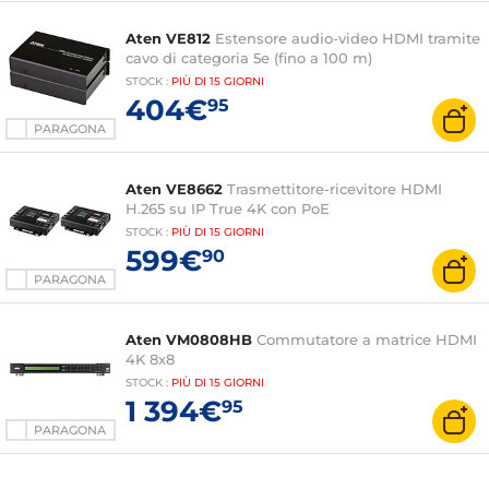
Aten VE812
Estensore audio-video HDMI tramite
cavo di categoria 5e (fino a 100 m)
STOCK
:
PIÙ DI
15 GIORNI
404€
95
PARAGONA
Aten VE8662
Trasmettitore-ricevitore HDMI
H.265 su IP True 4K con PoE
STOCK
:
PIÙ DI
15 GIORNI
599€
90
PARAGONA
Aten VM0808HB
Commutatore a matrice HDMI
4K 8x8
STOCK
:
PIÙ DI
15 GIORNI
1 394€
95
PARAGONA