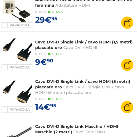
femmina
Adattatore HDMI
STOCK
:
IN STOCK
29€
95
PARAGONA
Cavo DVI-D Single Link / cavo HDMI (1,5 metri)
placcato oro
Cavo DVI / HDMI
STOCK
:
IN STOCK
9€
90
PARAGONA
Cavo DVI-D Single Link / cavo HDMI (5 metri)
placcato oro
Cavo DVI-D Single Link / cavo
HDMI (5 metri) placcato oro
STOCK
:
IN STOCK
14€
95
PARAGONA
Cavo DVI-D Single Link Maschio / HDMI
Maschio (2 metri)
Cavo DVI/HDMI