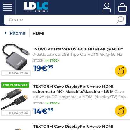
Ritorna
HDMI
INOVU Adattatore USB-C a HDMI 4K @ 60 Hz
Adattatore da USB Tipo C a HDMI 4K @ 60 Hz
STOCK
:
IN STOCK
19€
95
PARAGONA
TOP DI VENDITA
TEXTORM Cavo DisplayPort verso HDMI
schermato 4K - Maschio/Maschio - 1.8 M
Cavo
attivo da DP (sorgente) a HDMI (display/TV) fino
a 4K@30Hz
STOCK
:
IN STOCK
14€
95
PARAGONA
TEXTORM Cavo DisplayPort verso HDMI