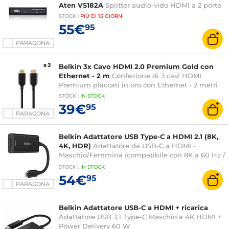
Aten VS182A
Splitter audio-vido HDMI a 2 porte
STOCK
:
PIÙ DI
15 GIORNI
55€
95
PARAGONA
Belkin 3x Cavo HDMI 2.0 Premium Gold con
Ethernet - 2 m
Confezione di 3 cavi HDMI
Premium placcati in oro con Ethernet - 2 metri
STOCK
:
IN STOCK
39€
95
PARAGONA
Belkin Adattatore USB Type-C a HDMI 2.1 (8K,
4K, HDR)
Adattatore da USB-C a HDMI -
Maschio/Femmina (compatibile con 8K a 60 Hz /
4K a 144 Hz con HDR)
STOCK
:
IN STOCK
54€
95
PARAGONA
Belkin Adattatore USB-C a HDMI + ricarica
Adattatore USB 3.1 Type-C Maschio a 4K HDMI +
Power Delivery 60 W