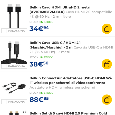
Belkin Cavo HDMI UltraHD 2 metri
(AV10168BT2M-BLK)
Cavo HDMI 2.0 compatibile
4K @ 60 Hz - 2 m - Nero
STOCK
:
IN STOCK
34€
94
PARAGONA
Belkin Cavo USB-C / HDMI 2.1
(Maschio/Maschio) - 2 m
Cavo da USB-C a HDMI
2.1 (8K a 60 Hz) - 2 metri
STOCK
:
IN STOCK
38€
50
PARAGONA
Belkin ConnectAir Adattatore USB-C HDMI Wi-
Fi wireless per schermi di videoconferenza
Adattatore HDMI wireless per schermi
STOCK
:
IN STOCK
88€
95
PARAGONA
Belkin Set di 5 cavi HDMI 2.0 Premium Gold