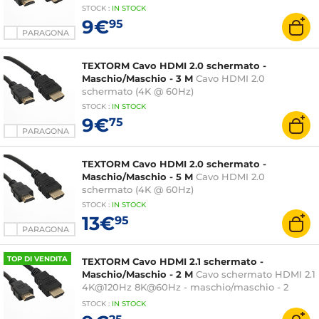
STOCK
:
IN STOCK
9€
95
PARAGONA
TEXTORM Cavo HDMI 2.0 schermato -
Maschio/Maschio - 3 M
Cavo HDMI 2.0
schermato (4K @ 60Hz)
STOCK
:
IN STOCK
9€
75
PARAGONA
TEXTORM Cavo HDMI 2.0 schermato -
Maschio/Maschio - 5 M
Cavo HDMI 2.0
schermato (4K @ 60Hz)
STOCK
:
IN STOCK
13€
95
PARAGONA
TOP DI VENDITA
TEXTORM Cavo HDMI 2.1 schermato -
Maschio/Maschio - 2 M
Cavo schermato HDMI 2.1
4K@120Hz 8K@60Hz - maschio/maschio - 2
metri
STOCK
:
IN STOCK