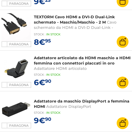
9€
25
PARAGONA
TEXTORM Cavo HDMI a DVI-D Dual-Link
schermato - Maschio/Maschio - 2 M
Cavo
schermato da HDMI a DVI-D Dual-Link -
Maschio/Maschio - 2 M
STOCK
:
IN STOCK
8€
95
PARAGONA
Adattatore articolato da HDMI maschio a HDMI
femmina con connettori placcati in oro
Adattatore HDMI articolato
STOCK
:
IN STOCK
6€
90
PARAGONA
Adattatore da maschio DisplayPort a femmina
HDMI
Adattatore DisplayPort
STOCK
:
IN STOCK
9€
90
PARAGONA