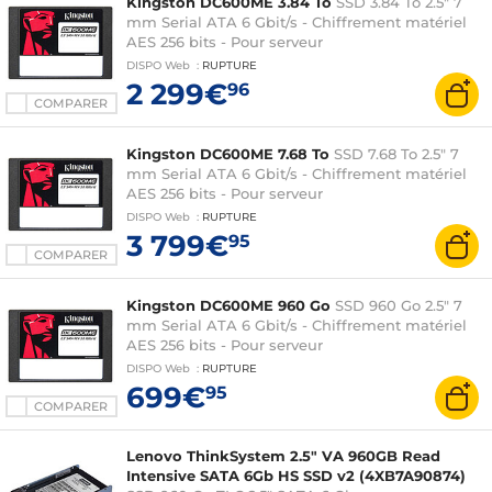
Kingston DC600ME 3.84 To
SSD 3.84 To 2.5" 7
mm Serial ATA 6 Gbit/s - Chiffrement matériel
AES 256 bits - Pour serveur
DISPO
Web
:
RUPTURE
2 299€
96
COMPARER
Kingston DC600ME 7.68 To
SSD 7.68 To 2.5" 7
mm Serial ATA 6 Gbit/s - Chiffrement matériel
AES 256 bits - Pour serveur
DISPO
Web
:
RUPTURE
3 799€
95
COMPARER
Kingston DC600ME 960 Go
SSD 960 Go 2.5" 7
mm Serial ATA 6 Gbit/s - Chiffrement matériel
AES 256 bits - Pour serveur
DISPO
Web
:
RUPTURE
699€
95
COMPARER
Lenovo ThinkSystem 2.5" VA 960GB Read
Intensive SATA 6Gb HS SSD v2 (4XB7A90874)