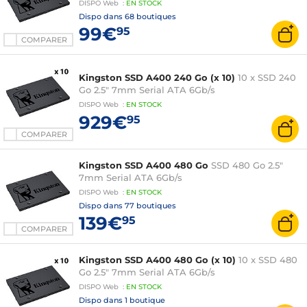
DISPO
Web
:
EN
STOCK
Dispo dans
68 boutiques
99€
95
COMPARER
Kingston SSD A400 240 Go (x 10)
10 x SSD 240
Go 2.5" 7mm Serial ATA 6Gb/s
DISPO
Web
:
EN
STOCK
929€
95
COMPARER
Kingston SSD A400 480 Go
SSD 480 Go 2.5"
7mm Serial ATA 6Gb/s
DISPO
Web
:
EN
STOCK
Dispo dans
77 boutiques
139€
95
COMPARER
Kingston SSD A400 480 Go (x 10)
10 x SSD 480
Go 2.5" 7mm Serial ATA 6Gb/s
DISPO
Web
:
EN
STOCK
Dispo dans
1 boutique