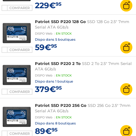
229€
95
COMPARER
Patriot SSD P220 128 Go
SSD 128 Go 2.5" 7mm
Serial ATA 6Gb/s
DISPO
Web
:
EN
STOCK
Dispo dans
5 boutiques
59€
95
COMPARER
Patriot SSD P220 2 To
SSD 2 To 2.5" 7mm Serial
ATA 6Gb/s
DISPO
Web
:
EN
STOCK
Dispo dans
1 boutique
379€
95
COMPARER
Patriot SSD P220 256 Go
SSD 256 Go 2.5" 7mm
Serial ATA 6Gb/s
DISPO
Web
:
EN
STOCK
Dispo dans
8 boutiques
89€
95
COMPARER