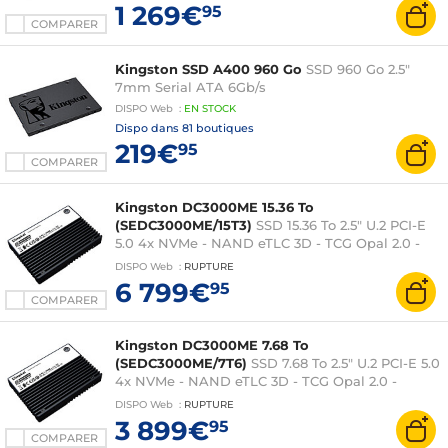
1 269€
95
COMPARER
Kingston SSD A400 960 Go
SSD 960 Go 2.5"
7mm Serial ATA 6Gb/s
DISPO
Web
:
EN
STOCK
Dispo dans
81 boutiques
219€
95
COMPARER
Kingston DC3000ME 15.36 To
(SEDC3000ME/15T3)
SSD 15.36 To 2.5" U.2 PCI-E
5.0 4x NVMe - NAND eTLC 3D - TCG Opal 2.0 -
Chiffrement AES 256 bits - Pour centres de
DISPO
Web
:
RUPTURE
données
6 799€
95
COMPARER
Kingston DC3000ME 7.68 To
(SEDC3000ME/7T6)
SSD 7.68 To 2.5" U.2 PCI-E 5.0
4x NVMe - NAND eTLC 3D - TCG Opal 2.0 -
Chiffrement AES 256 bits - Pour centres de
DISPO
Web
:
RUPTURE
données
3 899€
95
COMPARER