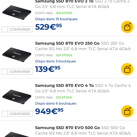
Samsung SSD 870 EVO 2 To
SSD 2 To Cache 2
Go 2.5" 6.8 mm TLC Serial ATA 6Gb/s
DISPO
Web
:
EN
STOCK
Dispo dans
19 boutiques
529€
95
COMPARER
Samsung SSD 870 EVO 250 Go
SSD 250 Go
Cache 512 Mo 2.5" 6.8 mm TLC Serial ATA 6Gb/s
DISPO
Web
:
EN
STOCK
Dispo dans
3 boutiques
139€
95
COMPARER
Samsung SSD 870 EVO 4 To
SSD 4 To Cache 4
Go 2.5" 6.8 mm TLC Serial ATA 6Gb/s
DISPO
Web
:
EN
STOCK
Dispo dans
6 boutiques
949€
95
COMPARER
Samsung SSD 870 EVO 500 Go
SSD 500 Go
Cache 512 Mo 2.5" 6.8 mm TLC Serial ATA 6Gb/s