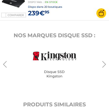
DISPO
Web
:
EN
STOCK
Dispo dans
20 boutiques
239€
95
COMPARER
NOS MARQUES DISQUE SSD :
Disque SSD
Kingston
PRODUITS SIMILAIRES