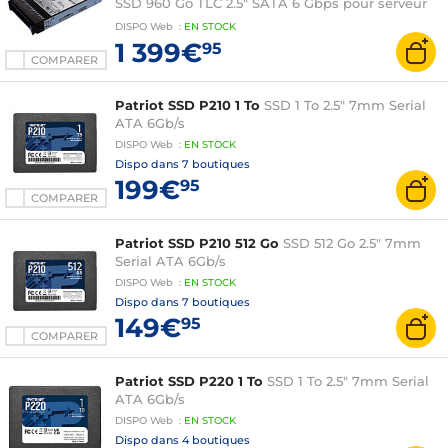
SSD 960 Go TLC 2.5" SATA 6 Gbps pour serveur
Lenovo ThinkSystem
DISPO
Web
:
EN
STOCK
1 399€
95
COMPARER
Patriot SSD P210 1 To
SSD 1 To 2.5" 7mm Serial
ATA 6Gb/s
DISPO
Web
:
EN
STOCK
Dispo dans
7 boutiques
199€
95
COMPARER
Patriot SSD P210 512 Go
SSD 512 Go 2.5" 7mm
Serial ATA 6Gb/s
DISPO
Web
:
EN
STOCK
Dispo dans
7 boutiques
149€
95
COMPARER
Patriot SSD P220 1 To
SSD 1 To 2.5" 7mm Serial
ATA 6Gb/s
DISPO
Web
:
EN
STOCK
Dispo dans
4 boutiques