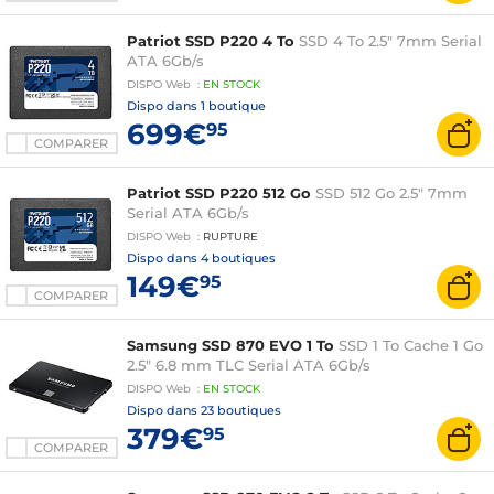
Patriot SSD P220 4 To
SSD 4 To 2.5" 7mm Serial
ATA 6Gb/s
DISPO
Web
:
EN
STOCK
Dispo dans
1 boutique
699€
95
COMPARER
Patriot SSD P220 512 Go
SSD 512 Go 2.5" 7mm
Serial ATA 6Gb/s
DISPO
Web
:
RUPTURE
Dispo dans
4 boutiques
149€
95
COMPARER
Samsung SSD 870 EVO 1 To
SSD 1 To Cache 1 Go
2.5" 6.8 mm TLC Serial ATA 6Gb/s
DISPO
Web
:
EN
STOCK
Dispo dans
23 boutiques
379€
95
COMPARER