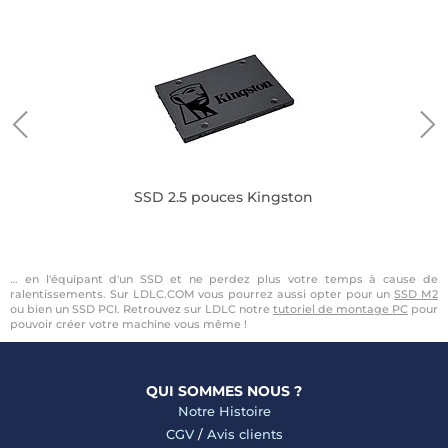
SSD 2.5 pouces Kingston
… en l'équipant d'un SSD et ne perdez plus votre temps à cause de
ralentissements. Sur LDLC.COM vous pourrez aussi opter pour un
SSD M2
ou bien un SSD PCI. Retrouvez sur LDLC notre
tutoriel de montage PC
pour
pouvoir créer votre machine vous même !
QUI SOMMES NOUS ?
Notre Histoire
CGV
/
Avis clients