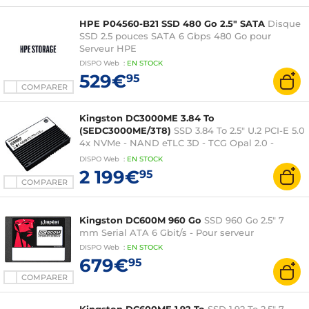
HPE P04560-B21 SSD 480 Go 2.5" SATA
Disque
SSD 2.5 pouces SATA 6 Gbps 480 Go pour
Serveur HPE
DISPO
Web
:
EN
STOCK
529€
95
COMPARER
Kingston DC3000ME 3.84 To
(SEDC3000ME/3T8)
SSD 3.84 To 2.5" U.2 PCI-E 5.0
4x NVMe - NAND eTLC 3D - TCG Opal 2.0 -
Chiffrement AES 256 bits - Pour centres de
DISPO
Web
:
EN
STOCK
données
2 199€
95
COMPARER
Kingston DC600M 960 Go
SSD 960 Go 2.5" 7
mm Serial ATA 6 Gbit/s - Pour serveur
DISPO
Web
:
EN
STOCK
679€
95
COMPARER