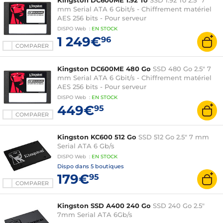
Kingston DC600ME 1.92 To
SSD 1.92 To 2.5" 7
mm Serial ATA 6 Gbit/s - Chiffrement matériel
AES 256 bits - Pour serveur
DISPO
Web
:
EN
STOCK
1 249€
96
COMPARER
Kingston DC600ME 480 Go
SSD 480 Go 2.5" 7
mm Serial ATA 6 Gbit/s - Chiffrement matériel
AES 256 bits - Pour serveur
DISPO
Web
:
EN
STOCK
449€
95
COMPARER
Kingston KC600 512 Go
SSD 512 Go 2.5" 7 mm
Serial ATA 6 Gb/s
DISPO
Web
:
EN
STOCK
Dispo dans
5 boutiques
179€
95
COMPARER
Kingston SSD A400 240 Go
SSD 240 Go 2.5"
7mm Serial ATA 6Gb/s