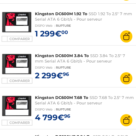
Kingston DC600M 1.92 To
SSD 1.92 To 2.5" 7 mm
Serial ATA 6 Gbit/s - Pour serveur
DISPO
Web
:
RUPTURE
1 299€
00
COMPARER
Kingston DC600M 3.84 To
SSD 3.84 To 2.5" 7
mm Serial ATA 6 Gbit/s - Pour serveur
DISPO
Web
:
RUPTURE
2 299€
96
COMPARER
Kingston DC600M 7.68 To
SSD 7.68 To 2.5" 7 mm
Serial ATA 6 Gbit/s - Pour serveur
DISPO
Web
:
RUPTURE
4 799€
96
COMPARER