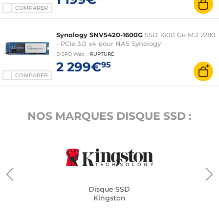
COMPARER
Synology SNV5420-1600G
SSD 1600 Go M.2 2280
- PCIe 3.0 x4 pour NAS Synology
DISPO
Web
:
RUPTURE
2 299€
95
COMPARER
NOS MARQUES DISQUE SSD :
Disque SSD
Kingston