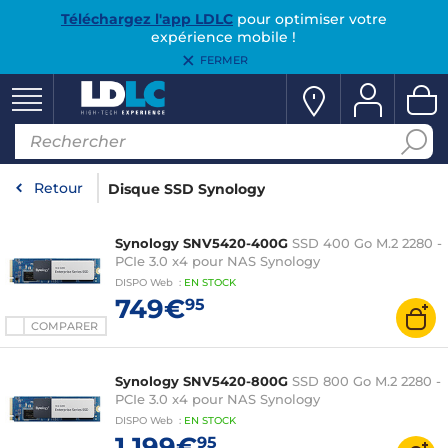
Téléchargez l'app LDLC
pour optimiser votre
expérience mobile !
FERMER
Retour
Disque SSD Synology
Synology SNV5420-400G
SSD 400 Go M.2 2280 -
PCIe 3.0 x4 pour NAS Synology
DISPO
Web
:
EN
STOCK
749€
95
COMPARER
Synology SNV5420-800G
SSD 800 Go M.2 2280 -
PCIe 3.0 x4 pour NAS Synology
DISPO
Web
:
EN
STOCK
1 199€
95