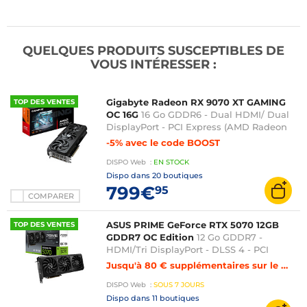
QUELQUES PRODUITS SUSCEPTIBLES DE
VOUS INTÉRESSER :
Gigabyte Radeon RX 9070 XT GAMING
TOP DES VENTES
OC 16G
16 Go GDDR6 - Dual HDMI/ Dual
DisplayPort - PCI Express (AMD Radeon
RX 9070 XT)
-5% avec le code BOOST
DISPO
Web
:
EN
STOCK
Dispo dans
20 boutiques
799€
95
COMPARER
ASUS PRIME GeForce RTX 5070 12GB
TOP DES VENTES
GDDR7 OC Edition
12 Go GDDR7 -
HDMI/Tri DisplayPort - DLSS 4 - PCI
Express (NVIDIA GeForce RTX 5070)
Jusqu'à 80 € supplémentaires sur le montant de reprise de votre carte graphique
DISPO
Web
:
SOUS
7 JOURS
Dispo dans
11 boutiques