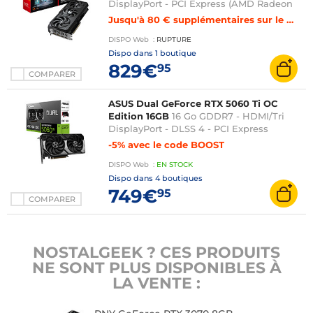
DisplayPort - PCI Express (AMD Radeon
RX 9070 XT)
Jusqu'à 80 € supplémentaires sur le montant de reprise de votre carte graphique
DISPO
Web
:
RUPTURE
Dispo dans
1 boutique
829€
95
COMPARER
ASUS Dual GeForce RTX 5060 Ti OC
Edition 16GB
16 Go GDDR7 - HDMI/Tri
DisplayPort - DLSS 4 - PCI Express
(NVIDIA GeForce RTX 5060 Ti)
-5% avec le code BOOST
(EXCLUSIVITE WEB)
DISPO
Web
:
EN
STOCK
Dispo dans
4 boutiques
749€
95
COMPARER
NOSTALGEEK ? CES PRODUITS
NE SONT PLUS DISPONIBLES À
LA VENTE :