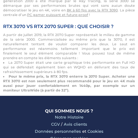
génération 2000 a été marqué par le Ray Tracing, la série 3000 se
démarque par ses performances brutes qui vont sans aucun doute
démocratiser le jeu en 4K, voire en
8K à 60 fps avec la RTX 3090
. La pièce
centrale d’un
PC gamer puissant et future-proof
!
RTX 3070 VS RTX 2070 SUPER : QUE CHOISIR ?
A partir de juillet 2019, la RTX 2070 Super représentait le milieu de gamme
de la série 2000. Commercialisée au même prix que la 3070, il est
naturellement tentant de vouloir comparer les deux. Le saut en
performance est néanmoins tellement important que le prix est
finalement le seul élément comparable ! Vous pouvez tout de même
prendre en compte les éléments suivants :
La 2070 Super était une carte graphique très performante en Full HD
qui se défendait également bien en WQHD en délivrant des taux de
rafraichissement supérieurs à 80 fps.
Pour le même prix, la RTX 3070 enterre la 2070 Super. Acheter une
RTX 3070 est non seulement plus recommandé pour le jeu en 4K mais
aussi pour jouer confortablement en 1440p, par exemple sur un
moniteur UltraWide (à partir de 32’’).
QUI SOMMES NOUS ?
Notre Histoire
CGV
/
Avis clients
Données personnelles
et
Cookies