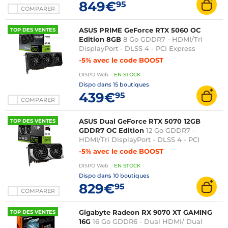
849€
95
COMPARER
ASUS PRIME GeForce RTX 5060 OC
TOP DES VENTES
Edition 8GB
8 Go GDDR7 - HDMI/Tri
DisplayPort - DLSS 4 - PCI Express
(NVIDIA GeForce RTX 5060)
-5% avec le code BOOST
DISPO
Web
:
EN
STOCK
Dispo dans
15 boutiques
439€
95
COMPARER
ASUS Dual GeForce RTX 5070 12GB
TOP DES VENTES
GDDR7 OC Edition
12 Go GDDR7 -
HDMI/Tri DisplayPort - DLSS 4 - PCI
Express (NVIDIA GeForce RTX 5070)
-5% avec le code BOOST
DISPO
Web
:
EN
STOCK
Dispo dans
10 boutiques
829€
95
COMPARER
Gigabyte Radeon RX 9070 XT GAMING
TOP DES VENTES
16G
16 Go GDDR6 - Dual HDMI/ Dual