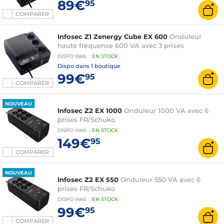
89€
95
COMPARER
Infosec Z1 Zenergy Cube EX 600
Onduleur
haute fréquence 600 VA avec 3 prises
DISPO
Web
:
EN
STOCK
Dispo dans
1 boutique
99€
95
COMPARER
NOUVEAU
Infosec Z2 EX 1000
Onduleur 1000 VA avec 6
prises FR/Schuko
DISPO
Web
:
EN
STOCK
149€
95
COMPARER
NOUVEAU
Infosec Z2 EX 550
Onduleur 550 VA avec 6
prises FR/Schuko
DISPO
Web
:
EN
STOCK
99€
95
COMPARER