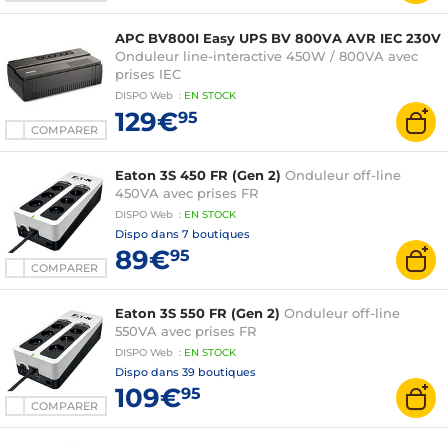
APC BV800I Easy UPS BV 800VA AVR IEC 230V
Onduleur line-interactive 450W / 800VA avec
prises IEC
DISPO
Web
:
EN
STOCK
129€
95
COMPARER
Eaton 3S 450 FR (Gen 2)
Onduleur off-line
450VA avec prises FR
DISPO
Web
:
EN
STOCK
Dispo dans
7 boutiques
89€
95
COMPARER
Eaton 3S 550 FR (Gen 2)
Onduleur off-line
550VA avec prises FR
DISPO
Web
:
EN
STOCK
Dispo dans
39 boutiques
109€
95
COMPARER