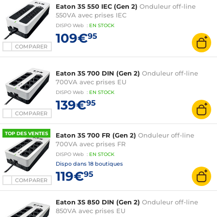
Eaton 3S 550 IEC (Gen 2)
Onduleur off-line
550VA avec prises IEC
DISPO
Web
:
EN
STOCK
109€
95
COMPARER
Eaton 3S 700 DIN (Gen 2)
Onduleur off-line
700VA avec prises EU
DISPO
Web
:
EN
STOCK
139€
95
COMPARER
TOP DES VENTES
Eaton 3S 700 FR (Gen 2)
Onduleur off-line
700VA avec prises FR
DISPO
Web
:
EN
STOCK
Dispo dans
18 boutiques
119€
95
COMPARER
Eaton 3S 850 DIN (Gen 2)
Onduleur off-line
850VA avec prises EU