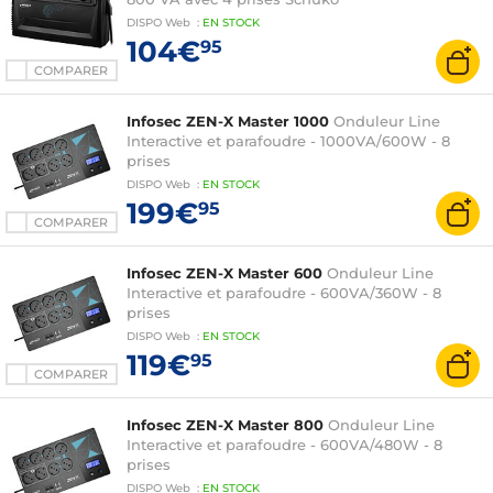
DISPO
Web
:
EN
STOCK
104€
95
COMPARER
Infosec ZEN-X Master 1000
Onduleur Line
Interactive et parafoudre - 1000VA/600W - 8
prises
DISPO
Web
:
EN
STOCK
199€
95
COMPARER
Infosec ZEN-X Master 600
Onduleur Line
Interactive et parafoudre - 600VA/360W - 8
prises
DISPO
Web
:
EN
STOCK
119€
95
COMPARER
Infosec ZEN-X Master 800
Onduleur Line
Interactive et parafoudre - 600VA/480W - 8
prises
DISPO
Web
:
EN
STOCK