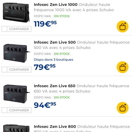
Infosec Zen Live 1000
Onduleur haute
fréquence 1000 VA avec 4 prises Schuko
DISPO
Web
:
EN
STOCK
119€
95
COMPARER
Infosec Zen Live 500
Onduleur haute fréquence
500 VA avec 4 prises Schuko
DISPO
Web
:
EN
STOCK
Dispo dans
3 boutiques
79€
95
COMPARER
Infosec Zen Live 650
Onduleur haute fréquence
650 VA avec 4 prises Schuko
DISPO
Web
:
EN
STOCK
94€
95
COMPARER
Infosec Zen Live 800
Onduleur haute fréquence
800 VA avec 4 prises Schuko