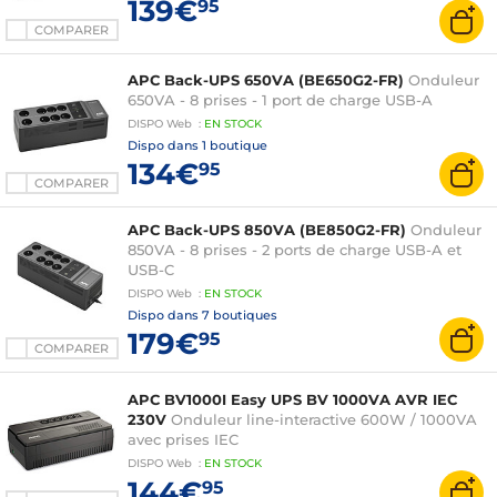
139€
95
COMPARER
APC Back-UPS 650VA (BE650G2-FR)
Onduleur
650VA - 8 prises - 1 port de charge USB-A
DISPO
Web
:
EN
STOCK
Dispo dans
1 boutique
134€
95
COMPARER
APC Back-UPS 850VA (BE850G2-FR)
Onduleur
850VA - 8 prises - 2 ports de charge USB-A et
USB-C
DISPO
Web
:
EN
STOCK
Dispo dans
7 boutiques
179€
95
COMPARER
APC BV1000I Easy UPS BV 1000VA AVR IEC
230V
Onduleur line-interactive 600W / 1000VA
avec prises IEC
DISPO
Web
:
EN
STOCK
144€
95