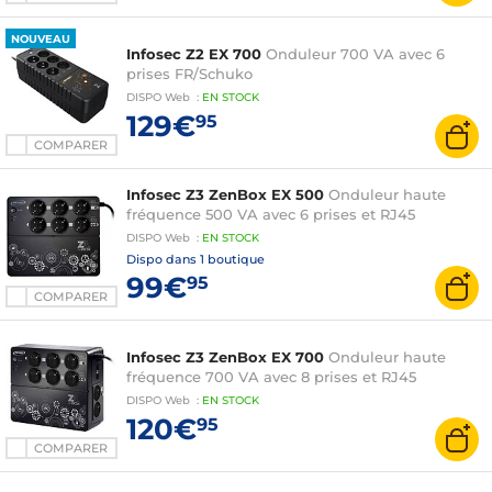
NOUVEAU
Infosec Z2 EX 700
Onduleur 700 VA avec 6
prises FR/Schuko
DISPO
Web
:
EN
STOCK
129€
95
COMPARER
Infosec Z3 ZenBox EX 500
Onduleur haute
fréquence 500 VA avec 6 prises et RJ45
DISPO
Web
:
EN
STOCK
Dispo dans
1 boutique
99€
95
COMPARER
Infosec Z3 ZenBox EX 700
Onduleur haute
fréquence 700 VA avec 8 prises et RJ45
DISPO
Web
:
EN
STOCK
120€
95
COMPARER