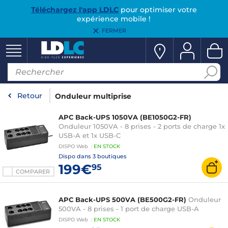
Téléchargez l'app LDLC
pour optimiser votre
expérience mobile !
FERMER
Retour
Onduleur multiprise
APC Back-UPS 1050VA (BE1050G2-FR)
Onduleur 1050VA - 8 prises - 2 ports de charge 1x
USB-A et 1x USB-C
DISPO
Web
:
EN
STOCK
Dispo dans
3 boutiques
199€
95
COMPARER
APC Back-UPS 500VA (BE500G2-FR)
Onduleur
500VA - 8 prises - 1 port de charge USB-A
DISPO
Web
:
EN
STOCK