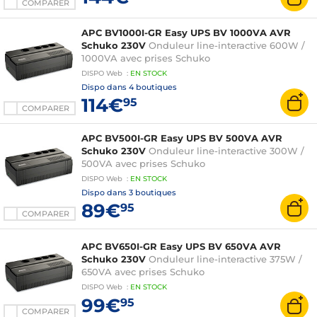
COMPARER
APC BV1000I-GR Easy UPS BV 1000VA AVR
Schuko 230V
Onduleur line-interactive 600W /
1000VA avec prises Schuko
DISPO
Web
:
EN
STOCK
Dispo dans
4 boutiques
114€
95
COMPARER
APC BV500I-GR Easy UPS BV 500VA AVR
Schuko 230V
Onduleur line-interactive 300W /
500VA avec prises Schuko
DISPO
Web
:
EN
STOCK
Dispo dans
3 boutiques
89€
95
COMPARER
APC BV650I-GR Easy UPS BV 650VA AVR
Schuko 230V
Onduleur line-interactive 375W /
650VA avec prises Schuko
DISPO
Web
:
EN
STOCK
99€
95
COMPARER