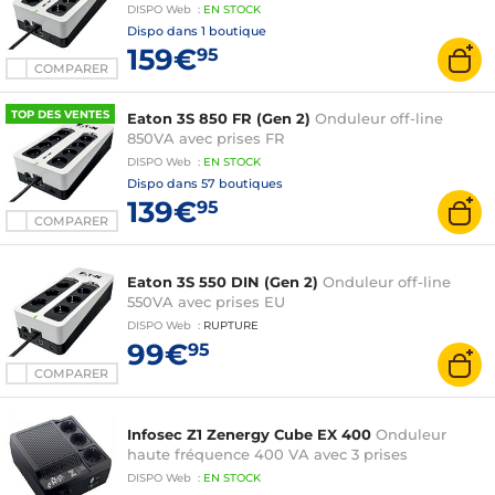
DISPO
Web
:
EN
STOCK
Dispo dans
1 boutique
159€
95
COMPARER
TOP DES VENTES
Eaton 3S 850 FR (Gen 2)
Onduleur off-line
850VA avec prises FR
DISPO
Web
:
EN
STOCK
Dispo dans
57 boutiques
139€
95
COMPARER
Eaton 3S 550 DIN (Gen 2)
Onduleur off-line
550VA avec prises EU
DISPO
Web
:
RUPTURE
99€
95
COMPARER
Infosec Z1 Zenergy Cube EX 400
Onduleur
haute fréquence 400 VA avec 3 prises
DISPO
Web
:
EN
STOCK