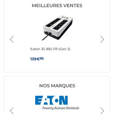
MEILLEURES VENTES
Eaton 3S 850 FR (Gen 2)
Eat
95
139€
11
NOS MARQUES
Ondule