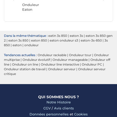
APC
Onduleur
Eaton
Dans la même thématique :
eatin 3s 850
|
eaton 3s
|
eaton 3s 850 gen
2
|
eaton 3s 850
|
eaton 850
|
eaton onduleur s3
|
eaton-3s-850
|
3s
850
|
eaton
|
onduleur
Tendances actuelles :
Onduleur rackable
|
Onduleur tour
|
Onduleur
multiprise
|
Onduleur évolutif
|
Onduleur manageable
|
Onduleur off
line
|
Onduleur on line
|
Onduleur line interactive
|
Onduleur PC
|
Onduleur station de travail
|
Onduleur serveur
|
Onduleur serveur
critique
QUI SOMMES NOUS ?
Notre Histoire
CGV
/
Avis clients
Données personnelles
et
Cookies