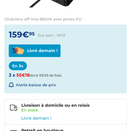
Onduleur off-line 850VA avec prises EU
159€
95
Éco-part. : 0€
13
Livré demain !
En 3x
3 x
55€18
dont 5€59 de frais
Alerte baisse de prix
Livraison à domicile ou en relais
En
stock
Livré demain !
Retrait en boutique