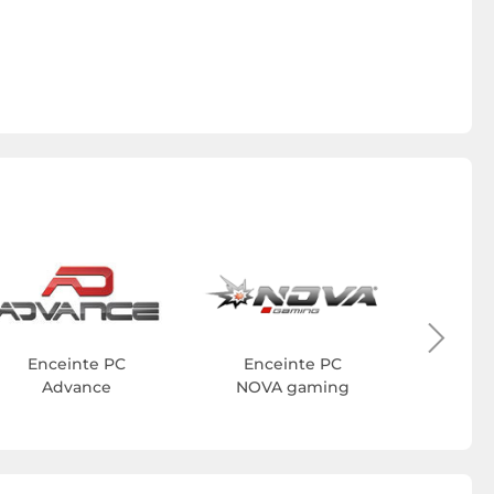
Enc
H
Enceinte PC
Enceinte PC
Advance
NOVA gaming