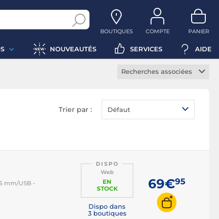
BOUTIQUES
COMPTE
PANIER
S
NOUVEAUTÉS
SERVICES
AIDE
Recherches associées
Enceintes sans fil PC
Enceintes PC portable
Trier par :
Défaut
Enceintes PC de bureau
Enceintes PC 2.0
Enceintes PC 2.1
Enceintes PC 5.1
DISPO
Web
Barre de son PC
69€
95
EN
3.5 mm/USB -
STOCK
Dispo dans
3 boutiques