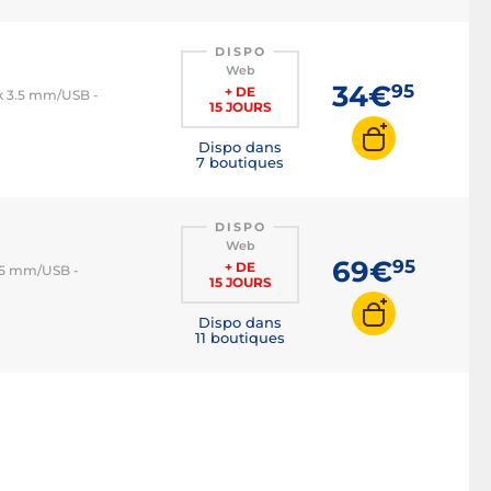
DISPO
Web
34€
95
+ DE
ck 3.5 mm/USB -
15 JOURS
Dispo dans
7 boutiques
DISPO
Web
69€
95
+ DE
3.5 mm/USB -
15 JOURS
Dispo dans
11 boutiques