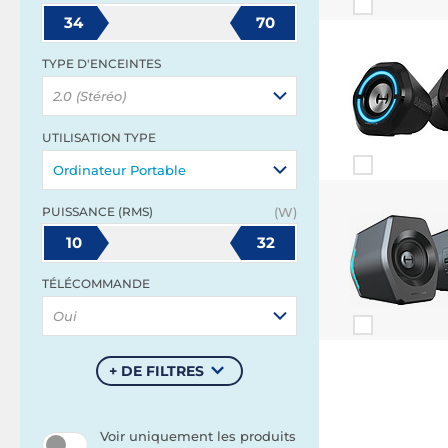
34
70
TYPE D'ENCEINTES
2.0 (Stéréo)
UTILISATION TYPE
Ordinateur Portable
PUISSANCE (RMS)
(W)
10
32
TÉLÉCOMMANDE
Oui
+ DE FILTRES
Voir uniquement les produits