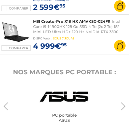
2 599€
95
COMPARER
MSI CreatorPro X18 HX A14VKSG-024FR
Intel
Core i9-14900HX 128 Go SSD 4 To (2x 2 To) 18"
Mini-LED Ultra HD+ 120 Hz NVIDIA RTX 3500
ADA 12 Go Wi-Fi 7/Bluetooth Webcam Windows
DISPO
Web
:
SOUS
7 JOURS
11 Professionnel
4 999€
95
COMPARER
NOS MARQUES PC PORTABLE :
PC portable
ASUS