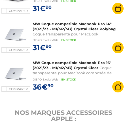
DISPO
Exclu Web
:
EN
STOCK
31€
90
COMPARER
MW Coque compatible Macbook Pro 14"
(2021/23 - M1/M2/M3) Crystal Clear Polybag
Coque transparente pour MacBook
DISPO
Exclu Web
:
EN
STOCK
31€
90
COMPARER
MW Coque compatible Macbook Pro 16"
(2021/23 - M1/M2/M3) Crystal Clear
Coque
transparente pour MacBook composée de
matériaux recyclés
DISPO
Exclu Web
:
EN
STOCK
36€
90
COMPARER
NOS MARQUES ACCESSOIRES
APPLE :