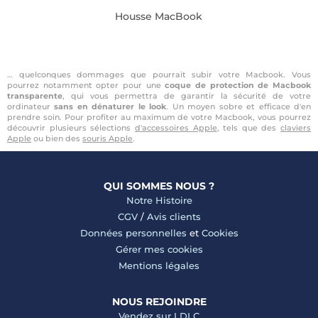
Housse MacBook
… quelconques dommages que pourrait subir votre Macbook. Vous
pourrez notamment opter pour une
coque de protection de Macbook
transparente
, qui vous permettra de garantir la sécurité de votre
ordinateur
sans en dénaturer le look
. Un moyen sobre et efficace d'en
prendre soin. Pour profiter au maximum de votre Macbook, vous pourrez
découvrir plusieurs sélections
d'accessoires Apple
, tels que des
claviers
Apple
ou bien des
souris Apple
.
QUI SOMMES NOUS ?
Notre Histoire
CGV
/
Avis clients
Données personnelles
et
Cookies
Gérer mes cookies
Mentions légales
NOUS REJOINDRE
Vendez sur LDLC