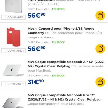
(2020/21/22 - USB-C)
DISPO
Exclu Web
:
EN
STOCK
56€
90
COMPARER
Moshi Concerti pour iPhone 5/5S Rouge
Cranberry
Etui de protection pour iPhone 5/5s
rouge cranberry
DISPO
Exclu Web
:
EN
STOCK
56€
90
COMPARER
MW Coque compatible Macbook Air 13" (2022 -
M2) Crystal Clear Polybag
Coque transparente
pour MacBook
DISPO
Exclu Web
:
EN
STOCK
31€
90
COMPARER
MW Coque compatible Macbook Pro 13"
(2020/21/22 - M1 & M2) Crystal Clear Polybag
Coque transparente pour MacBook