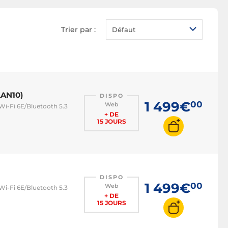
Trier par :
Défaut
LAN10)
DISPO
1 499€
00
Web
Wi-Fi 6E/Bluetooth 5.3
+ DE
15 JOURS
DISPO
1 499€
00
Web
Wi-Fi 6E/Bluetooth 5.3
+ DE
15 JOURS