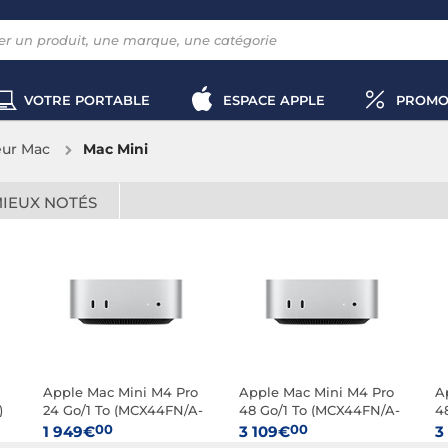
VOTRE PORTABLE
ESPACE APPLE
PROMO
eur Mac
Mac Mini
MIEUX NOTÉS
Apple Mac Mini M4 Pro
Apple Mac Mini M4 Pro
A
)
24 Go/1 To (MCX44FN/A-
48 Go/1 To (MCX44FN/A-
4
1TB)
48GB-1TB-
4
00
00
1 949€
3 109€
3
CPU14/GPU20)
C