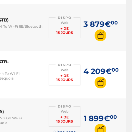
DISPO
4TB)
3 879€
00
Web
4 To Wi-Fi 6E/Bluetooth
+ DE
15 JOURS
4TB-
DISPO
4 209€
00
Web
 4 To Wi-Fi
+ DE
 Sequoia
15 JOURS
DISPO
A)
Web
1 899€
00
+ DE
512 Go Wi-Fi
15 JOURS
uoia
Dispo dans