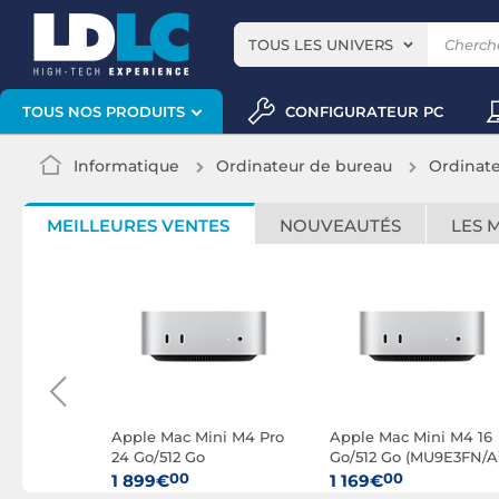
TOUS LES UNIVERS
CONFIGURATEUR PC
TOUS NOS PRODUITS
Informatique
Ordinateur de bureau
Ordinat
MEILLEURES VENTES
NOUVEAUTÉS
LES 
ni M4 Pro
Apple Mac Mini M4 Pro
Apple Mac Mini M4 16
CX44FN/A-
24 Go/512 Go
Go/512 Go (MU9E3FN/A
(MCX44FN/A)
00
00
1 899€
1 169€