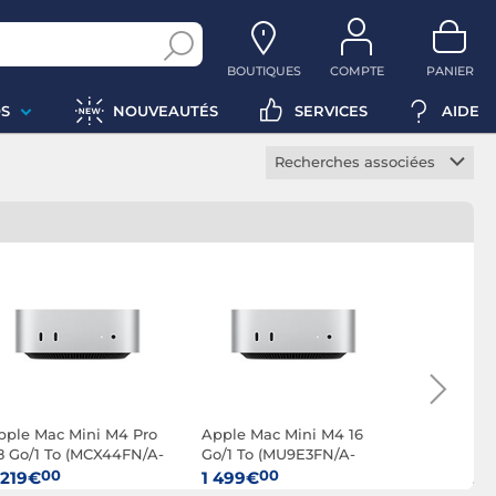
BOUTIQUES
COMPTE
PANIER
S
NOUVEAUTÉS
SERVICES
AIDE
Recherches associées
iMac
iMac M4
Mac Mini
Mac Mini M4
Mac Studio
Mac Studio M3
Mac Studio M4
pple Mac Mini M4 Pro
Apple Mac Mini M4 16
Apple Mac
8 Go/1 To (MCX44FN/A-
Go/1 To (MU9E3FN/A-
Go/512 Go
8GB-1TB-
1TB)
LAN10)
00
00
0
 219€
1 499€
1 499€
PU14/GPU20-LAN10)