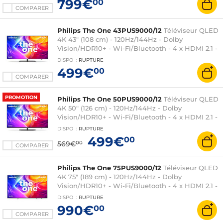
799€
00
COMPARER
Philips The One 43PUS9000/12
Téléviseur QLED
4K 43" (108 cm) - 120Hz/144Hz - Dolby
Vision/HDR10+ - Wi-Fi/Bluetooth - 4 x HDMI 2.1 -
Google Assistant intégré - Ambilight 3 côtés -
DISPO
:
RUPTURE
Son 2.0 20W Dolby Atmos
499€
00
COMPARER
PROMOTION
Philips The One 50PUS9000/12
Téléviseur QLED
4K 50" (126 cm) - 120Hz/144Hz - Dolby
Vision/HDR10+ - Wi-Fi/Bluetooth - 4 x HDMI 2.1 -
Google Assistant intégré - Ambilight 3 côtés -
DISPO
:
RUPTURE
Son 2.0 40W Dolby Atmos
499€
00
569€
00
COMPARER
Philips The One 75PUS9000/12
Téléviseur QLED
4K 75" (189 cm) - 120Hz/144Hz - Dolby
Vision/HDR10+ - Wi-Fi/Bluetooth - 4 x HDMI 2.1 -
Google Assistant intégré - Ambilight 3 côtés -
DISPO
:
RUPTURE
Son 2.1 50W Dolby Atmos
990€
00
COMPARER