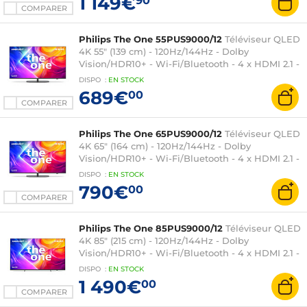
1 149€
90
COMPARER
Philips The One 55PUS9000/12
Téléviseur QLED
4K 55" (139 cm) - 120Hz/144Hz - Dolby
Vision/HDR10+ - Wi-Fi/Bluetooth - 4 x HDMI 2.1 -
Google Assistant intégré - Ambilight 3 côtés -
DISPO
:
EN
STOCK
Son 2.0 40W Dolby Atmos
689€
00
COMPARER
Philips The One 65PUS9000/12
Téléviseur QLED
4K 65" (164 cm) - 120Hz/144Hz - Dolby
Vision/HDR10+ - Wi-Fi/Bluetooth - 4 x HDMI 2.1 -
Google Assistant intégré - Ambilight 3 côtés -
DISPO
:
EN
STOCK
Son 2.0 40W Dolby Atmos
790€
00
COMPARER
Philips The One 85PUS9000/12
Téléviseur QLED
4K 85" (215 cm) - 120Hz/144Hz - Dolby
Vision/HDR10+ - Wi-Fi/Bluetooth - 4 x HDMI 2.1 -
Google Assistant intégré - Ambilight 3 côtés -
DISPO
:
EN
STOCK
Son 2.1 50W Dolby Atmos
1 490€
00
COMPARER