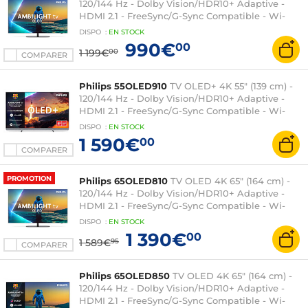
120/144 Hz - Dolby Vision/HDR10+ Adaptive -
HDMI 2.1 - FreeSync/G-Sync Compatible - Wi-
Fi/Bluetooth - Google TV - Google Assistant -
DISPO
:
EN
STOCK
Ambilight 3 côtés - Son 2.1 70W Dolby Atmos
990€
00
1 199€
00
COMPARER
Philips 55OLED910
TV OLED+ 4K 55" (139 cm) -
120/144 Hz - Dolby Vision/HDR10+ Adaptive -
HDMI 2.1 - FreeSync/G-Sync Compatible - Wi-
Fi/Bluetooth - Google TV - Google Assistant -
DISPO
:
EN
STOCK
Ambilight 4 côtés - Son 3.1 80W Dolby Atmos
1 590€
00
Bowers & Wilkins
COMPARER
PROMOTION
Philips 65OLED810
TV OLED 4K 65" (164 cm) -
120/144 Hz - Dolby Vision/HDR10+ Adaptive -
HDMI 2.1 - FreeSync/G-Sync Compatible - Wi-
Fi/Bluetooth - Google TV - Google Assistant -
DISPO
:
EN
STOCK
Ambilight 3 côtés - Son 2.1 70W Dolby Atmos
1 390€
00
1 589€
95
COMPARER
Philips 65OLED850
TV OLED 4K 65" (164 cm) -
120/144 Hz - Dolby Vision/HDR10+ Adaptive -
HDMI 2.1 - FreeSync/G-Sync Compatible - Wi-