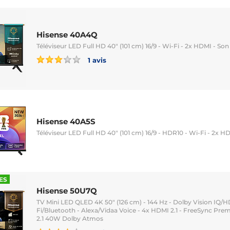
Hisense 40A4Q
Téléviseur LED Full HD 40" (101 cm) 16/9 - Wi-Fi - 2x HDMI - Son
1 avis
Hisense 40A5S
Téléviseur LED Full HD 40" (101 cm) 16/9 - HDR10 - Wi-Fi - 2x HD
ES
Hisense 50U7Q
TV Mini LED QLED 4K 50" (126 cm) - 144 Hz - Dolby Vision IQ/
Fi/Bluetooth - Alexa/Vidaa Voice - 4x HDMI 2.1 - FreeSync Pr
2.1 40W Dolby Atmos