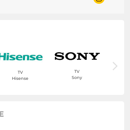
D
TV
TV
Sony
Hisense
E