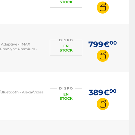
STOCK
DISPO
799€
00
+ Adaptive - IMAX
EN
- FreeSync Premium -
STOCK
DISPO
389€
90
/Bluetooth - Alexa/Vidaa
EN
STOCK