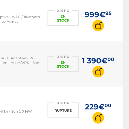
DISPO
999€
95
EN
ptive - Wi-Fi/Bluetooth
STOCK
Dolby Atmos
DISPO
HDR10+ Adaptive - Wi-
1 390€
00
EN
emium - ALLM/VRR - Son
STOCK
DISPO
229€
00
RUPTURE
I 1.4 - Son 2.0 14W