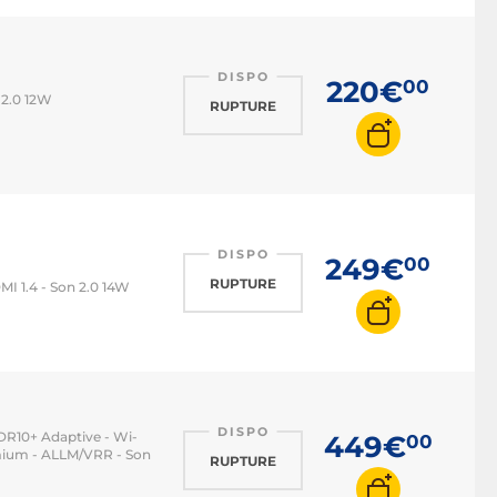
DISPO
220€
00
 2.0 12W
RUPTURE
DISPO
249€
00
RUPTURE
MI 1.4 - Son 2.0 14W
DISPO
HDR10+ Adaptive - Wi-
449€
00
emium - ALLM/VRR - Son
RUPTURE