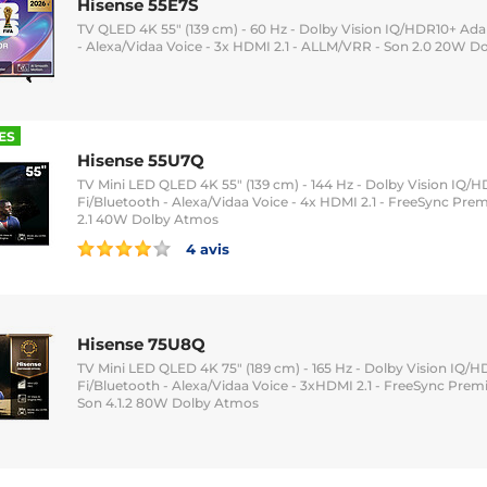
Hisense 55E7S
TV QLED 4K 55" (139 cm) - 60 Hz - Dolby Vision IQ/HDR10+ Ada
- Alexa/Vidaa Voice - 3x HDMI 2.1 - ALLM/VRR - Son 2.0 20W 
ES
Hisense 55U7Q
TV Mini LED QLED 4K 55" (139 cm) - 144 Hz - Dolby Vision IQ/H
Fi/Bluetooth - Alexa/Vidaa Voice - 4x HDMI 2.1 - FreeSync Pr
2.1 40W Dolby Atmos
4 avis
Hisense 75U8Q
TV Mini LED QLED 4K 75" (189 cm) - 165 Hz - Dolby Vision IQ/H
Fi/Bluetooth - Alexa/Vidaa Voice - 3xHDMI 2.1 - FreeSync Pre
Son 4.1.2 80W Dolby Atmos