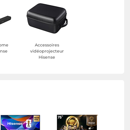
home
Accessoires
ense
vidéoprojecteur
Hisense