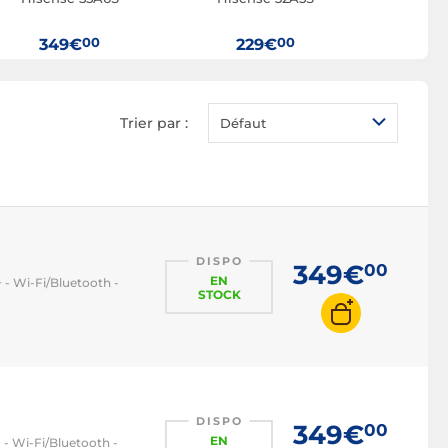
TV HDR
TV 100 Hz
00
00
349€
229€
9
TV LED
TV OLED
Trier par :
Défaut
TV QLED
TV mini LED
TV connectée
TV Bluetooth
TV DLNA
DISPO
349€
00
EN
 - Wi-Fi/Bluetooth -
TV Android
STOCK
TV Ambilight
TV gamer
TV HDMI 2.1
DISPO
349€
00
EN
 - Wi-Fi/Bluetooth -