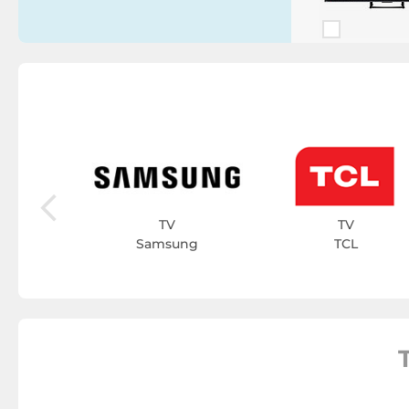
rp
TV
TV
Samsung
TCL