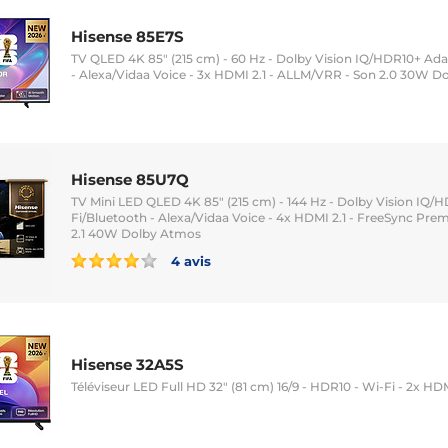
Hisense 85E7S
TV QLED 4K 85" (215 cm) - 60 Hz - Dolby Vision IQ/HDR10+ Ada
- Alexa/Vidaa Voice - 3x HDMI 2.1 - ALLM/VRR - Son 2.0 30W 
Hisense 85U7Q
TV Mini LED QLED 4K 85" (215 cm) - 144 Hz - Dolby Vision IQ/
Fi/Bluetooth - Alexa/Vidaa Voice - 4x HDMI 2.1 - FreeSync Pr
2.1 40W Dolby Atmos
4 avis
Hisense 32A5S
Téléviseur LED Full HD 32" (81 cm) 16/9 - HDR10 - Wi-Fi - 2x HDM