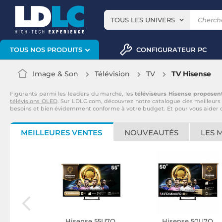
TOUS LES UNIVERS
CONFIGURATEUR PC
TOUS NOS PRODUITS
Image & Son
Télévision
TV
TV Hisense
Figurants parmi les leaders du marché, les
téléviseurs Hisense proposent
télévisions OLED
. Sur LDLC.com, découvrez notre catalogue des meilleurs 
besoins et bien évidemment conforme à votre budget. Et pour vous aider d
MEILLEURES VENTES
NOUVEAUTÉS
LES 
75U8Q
Hisense 55U7Q
Hisense 50U7Q