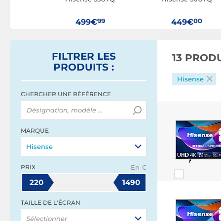
00
99
00
€
499€
449€
FILTRER
LES
13 PROD
PRODUITS
:
Hisense
CHERCHER UNE RÉFÉRENCE
MARQUE
Hisense
PRIX
En €
220
1490
TAILLE DE L'ÉCRAN
Sélectionner