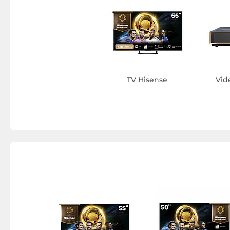
TV Hisense
Vid
entral
se