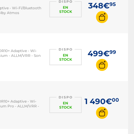
DISPO
348€
95
EN
ptive - Wi-Fi/Bluetooth
STOCK
Dolby Atmos
DISPO
DR10+ Adaptive - Wi-
499€
99
EN
emium - ALLM/VRR - Son
STOCK
DISPO
1 490€
00
DR10+ Adaptive - Wi-
EN
mium Pro - ALLM/VRR -
STOCK