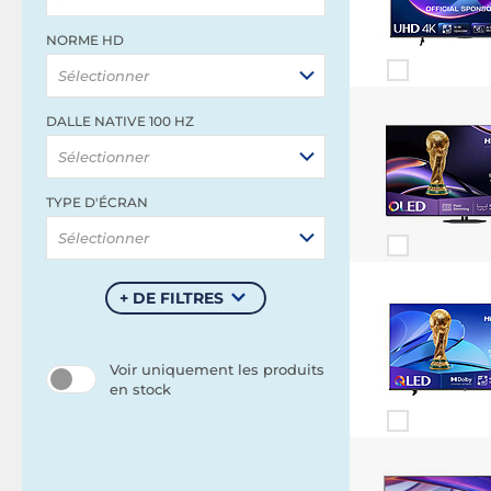
NORME HD
Sélectionner
DALLE NATIVE 100 HZ
Sélectionner
TYPE D'ÉCRAN
Sélectionner
+ DE FILTRES
Voir uniquement les produits
en stock