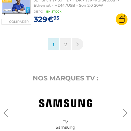
32" (81 cm) - 50 Hz - HDR - Wi-Fi/Bluetooth -
Ethernet - HDMI/USB - Son 2.0 20W
DISPO
:
EN
STOCK
329€
95
COMPARER
(current)
1
2
NOS MARQUES TV :
TV
Samsung