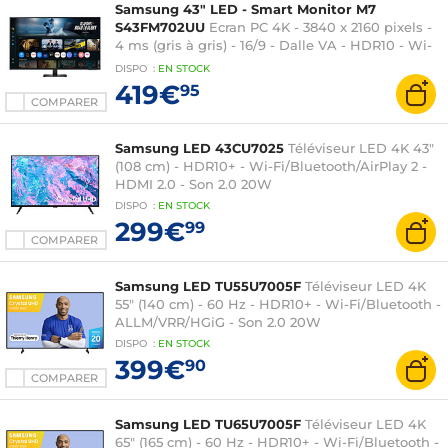
Samsung 43" LED - Smart Monitor M7
S43FM702UU
Ecran PC 4K - 3840 x 2160 pixels -
4 ms (gris à gris) - 16/9 - Dalle VA - HDR10 - Wi-
Fi/Bluetooth - Tizen OS - HDMI/USB-C - Hub USB
DISPO
:
EN
STOCK
- Télécommande - Noir
419€
95
COMPARER
Samsung LED 43CU7025
Téléviseur LED 4K 43"
(108 cm) - HDR10+ - Wi-Fi/Bluetooth/AirPlay 2 -
HDMI 2.0 - Son 2.0 20W
DISPO
:
EN
STOCK
299€
99
COMPARER
Samsung LED TU55U7005F
Téléviseur LED 4K
55" (140 cm) - 60 Hz - HDR10+ - Wi-Fi/Bluetooth -
ALLM/VRR/HGiG - Son 2.0 20W
DISPO
:
EN
STOCK
399€
90
COMPARER
Samsung LED TU65U7005F
Téléviseur LED 4K
65" (165 cm) - 60 Hz - HDR10+ - Wi-Fi/Bluetooth -