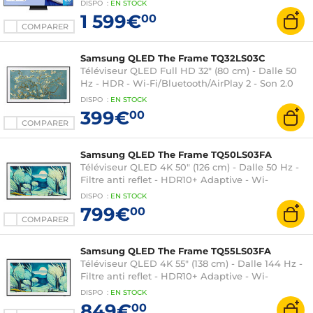
DISPO
:
EN
STOCK
Dolby Atmos
1 599€
00
COMPARER
Samsung QLED The Frame TQ32LS03C
Téléviseur QLED Full HD 32" (80 cm) - Dalle 50
Hz - HDR - Wi-Fi/Bluetooth/AirPlay 2 - Son 2.0
20W - Mode Art
DISPO
:
EN
STOCK
399€
00
COMPARER
Samsung QLED The Frame TQ50LS03FA
Téléviseur QLED 4K 50" (126 cm) - Dalle 50 Hz -
Filtre anti reflet - HDR10+ Adaptive - Wi-
Fi/Bluetooth/AirPlay 2 - Son 2.0 20W - Mode Art
DISPO
:
EN
STOCK
799€
00
COMPARER
Samsung QLED The Frame TQ55LS03FA
Téléviseur QLED 4K 55" (138 cm) - Dalle 144 Hz -
Filtre anti reflet - HDR10+ Adaptive - Wi-
Fi/Bluetooth/AirPlay 2 - Son 2.0 20W - Mode Art
DISPO
:
EN
STOCK
849€
00