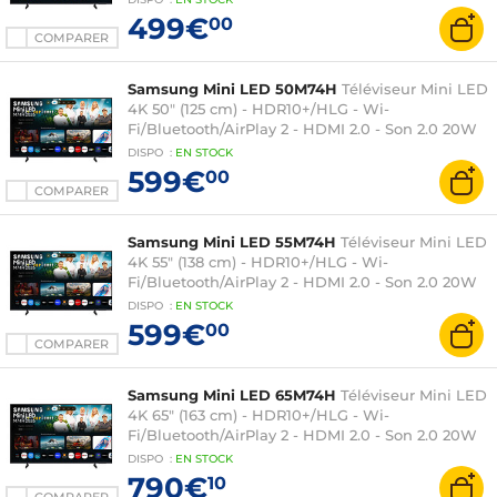
499€
00
COMPARER
Samsung Mini LED 50M74H
Téléviseur Mini LED
4K 50" (125 cm) - HDR10+/HLG - Wi-
Fi/Bluetooth/AirPlay 2 - HDMI 2.0 - Son 2.0 20W
DISPO
:
EN
STOCK
599€
00
COMPARER
Samsung Mini LED 55M74H
Téléviseur Mini LED
4K 55" (138 cm) - HDR10+/HLG - Wi-
Fi/Bluetooth/AirPlay 2 - HDMI 2.0 - Son 2.0 20W
DISPO
:
EN
STOCK
599€
00
COMPARER
Samsung Mini LED 65M74H
Téléviseur Mini LED
4K 65" (163 cm) - HDR10+/HLG - Wi-
Fi/Bluetooth/AirPlay 2 - HDMI 2.0 - Son 2.0 20W
DISPO
:
EN
STOCK
790€
10