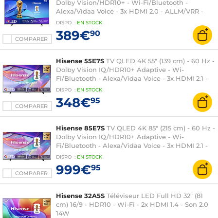
Dolby Vision/HDR10+ - Wi-Fi/Bluetooth -
Alexa/Vidaa Voice - 3x HDMI 2.0 - ALLM/VRR -
Son 2.0 20W Dolby Atmos
DISPO
:
EN
STOCK
389€
90
COMPARER
Hisense 55E7S
TV QLED 4K 55" (139 cm) - 60 Hz -
Dolby Vision IQ/HDR10+ Adaptive - Wi-
Fi/Bluetooth - Alexa/Vidaa Voice - 3x HDMI 2.1 -
ALLM/VRR - Son 2.0 20W Dolby Atmos
DISPO
:
EN
STOCK
348€
95
COMPARER
Hisense 85E7S
TV QLED 4K 85" (215 cm) - 60 Hz -
Dolby Vision IQ/HDR10+ Adaptive - Wi-
Fi/Bluetooth - Alexa/Vidaa Voice - 3x HDMI 2.1 -
ALLM/VRR - Son 2.0 30W Dolby Atmos
DISPO
:
EN
STOCK
999€
95
COMPARER
Hisense 32A5S
Téléviseur LED Full HD 32" (81
cm) 16/9 - HDR10 - Wi-Fi - 2x HDMI 1.4 - Son 2.0
14W