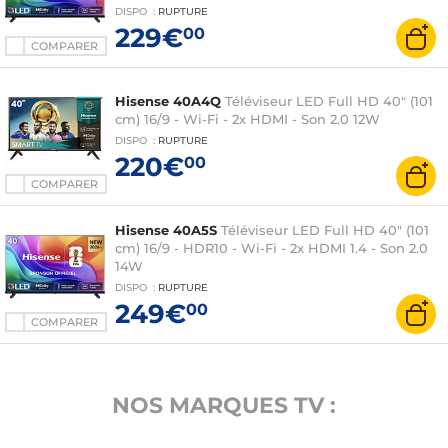
DISPO
:
RUPTURE
229€
00
COMPARER
Hisense 40A4Q
Téléviseur LED Full HD 40" (101
cm) 16/9 - Wi-Fi - 2x HDMI - Son 2.0 12W
DISPO
:
RUPTURE
220€
00
COMPARER
Hisense 40A5S
Téléviseur LED Full HD 40" (101
cm) 16/9 - HDR10 - Wi-Fi - 2x HDMI 1.4 - Son 2.0
14W
DISPO
:
RUPTURE
249€
00
COMPARER
NOS MARQUES TV :