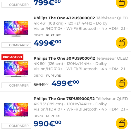
799€
00
COMPARER
Philips The One 43PUS9000/12
Téléviseur QLED
4K 43" (108 cm) - 120Hz/144Hz - Dolby
Vision/HDR10+ - Wi-Fi/Bluetooth - 4 x HDMI 2.1 -
Google Assistant intégré - Ambilight 3 côtés -
DISPO
:
RUPTURE
Son 2.0 20W Dolby Atmos
499€
00
COMPARER
PROMOTION
Philips The One 50PUS9000/12
Téléviseur QLED
4K 50" (126 cm) - 120Hz/144Hz - Dolby
Vision/HDR10+ - Wi-Fi/Bluetooth - 4 x HDMI 2.1 -
Google Assistant intégré - Ambilight 3 côtés -
DISPO
:
RUPTURE
Son 2.0 40W Dolby Atmos
499€
00
569€
00
COMPARER
Philips The One 75PUS9000/12
Téléviseur QLED
4K 75" (189 cm) - 120Hz/144Hz - Dolby
Vision/HDR10+ - Wi-Fi/Bluetooth - 4 x HDMI 2.1 -
Google Assistant intégré - Ambilight 3 côtés -
DISPO
:
RUPTURE
Son 2.1 50W Dolby Atmos
990€
00
COMPARER