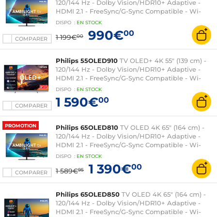
120/144 Hz - Dolby Vision/HDR10+ Adaptive -
HDMI 2.1 - FreeSync/G-Sync Compatible - Wi-
Fi/Bluetooth - Google TV - Google Assistant -
DISPO
:
EN
STOCK
Ambilight 3 côtés - Son 2.1 70W Dolby Atmos
990€
00
1 199€
00
COMPARER
Philips 55OLED910
TV OLED+ 4K 55" (139 cm) -
120/144 Hz - Dolby Vision/HDR10+ Adaptive -
HDMI 2.1 - FreeSync/G-Sync Compatible - Wi-
Fi/Bluetooth - Google TV - Google Assistant -
DISPO
:
EN
STOCK
Ambilight 4 côtés - Son 3.1 80W Dolby Atmos
1 590€
00
Bowers & Wilkins
COMPARER
PROMOTION
Philips 65OLED810
TV OLED 4K 65" (164 cm) -
120/144 Hz - Dolby Vision/HDR10+ Adaptive -
HDMI 2.1 - FreeSync/G-Sync Compatible - Wi-
Fi/Bluetooth - Google TV - Google Assistant -
DISPO
:
EN
STOCK
Ambilight 3 côtés - Son 2.1 70W Dolby Atmos
1 390€
00
1 589€
95
COMPARER
Philips 65OLED850
TV OLED 4K 65" (164 cm) -
120/144 Hz - Dolby Vision/HDR10+ Adaptive -
HDMI 2.1 - FreeSync/G-Sync Compatible - Wi-