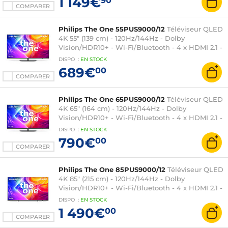
1 149€
90
COMPARER
Philips The One 55PUS9000/12
Téléviseur QLED
4K 55" (139 cm) - 120Hz/144Hz - Dolby
Vision/HDR10+ - Wi-Fi/Bluetooth - 4 x HDMI 2.1 -
Google Assistant intégré - Ambilight 3 côtés -
DISPO
:
EN
STOCK
Son 2.0 40W Dolby Atmos
689€
00
COMPARER
Philips The One 65PUS9000/12
Téléviseur QLED
4K 65" (164 cm) - 120Hz/144Hz - Dolby
Vision/HDR10+ - Wi-Fi/Bluetooth - 4 x HDMI 2.1 -
Google Assistant intégré - Ambilight 3 côtés -
DISPO
:
EN
STOCK
Son 2.0 40W Dolby Atmos
790€
00
COMPARER
Philips The One 85PUS9000/12
Téléviseur QLED
4K 85" (215 cm) - 120Hz/144Hz - Dolby
Vision/HDR10+ - Wi-Fi/Bluetooth - 4 x HDMI 2.1 -
Google Assistant intégré - Ambilight 3 côtés -
DISPO
:
EN
STOCK
Son 2.1 50W Dolby Atmos
1 490€
00
COMPARER