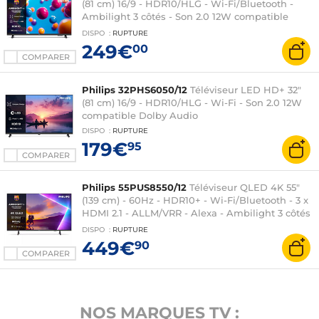
(81 cm) 16/9 - HDR10/HLG - Wi-Fi/Bluetooth -
Ambilight 3 côtés - Son 2.0 12W compatible
Dolby Audio
DISPO
:
RUPTURE
249€
00
COMPARER
Philips 32PHS6050/12
Téléviseur LED HD+ 32"
(81 cm) 16/9 - HDR10/HLG - Wi-Fi - Son 2.0 12W
compatible Dolby Audio
DISPO
:
RUPTURE
179€
95
COMPARER
Philips 55PUS8550/12
Téléviseur QLED 4K 55"
(139 cm) - 60Hz - HDR10+ - Wi-Fi/Bluetooth - 3 x
HDMI 2.1 - ALLM/VRR - Alexa - Ambilight 3 côtés
- Son 2.0 20W Dolby Atmos/DTS:X
DISPO
:
RUPTURE
449€
90
COMPARER
NOS MARQUES TV :