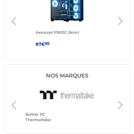
Aerocool P500C (Noir)
Aer
95
87€
87
NOS MARQUES
Boîtier 
Corsair
Boîtier PC
Thermaltake