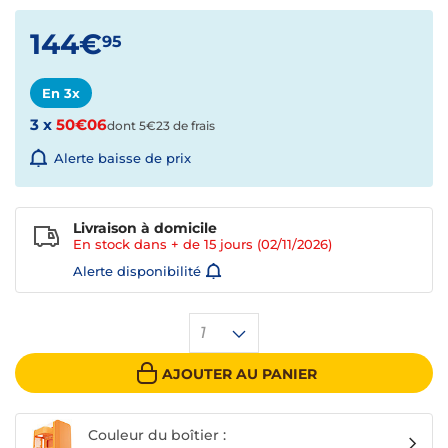
144€
95
En 3x
3 x
50€06
dont 5€23 de frais
Alerte baisse de prix
Livraison à domicile
En stock dans + de
15 jours
(02/11/2026)
Alerte disponibilité
1
AJOUTER AU PANIER
Couleur du boîtier :