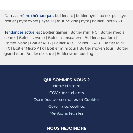
Dans la même thématique :
boitier atx
|
boitier hyte
|
boitier pc
|
hyte
boitier
|
hyte hyper
|
hyte50
|
tour pc vide
|
hyte
|
boitier
|
hyte x50
Tendances actuelles :
Boitier gamer
|
Boitier mini PC
|
Boitier media
center
|
Boitier serveur
|
Boitier transparent
|
Boitier aquarium
|
Boitier blanc
|
Boitier RGB
|
Boitier ATX
|
Boitier E-ATX
|
Boitier Mini
ITX
|
Boitier Micro ATX
|
Boitier mini tour
|
Boitier moyen tour
|
Boitier
grand tour
|
Boitier desktop
|
Boitier watercooling
QUI SOMMES NOUS ?
Notre Histoire
CGV
/
Avis clients
Données personnelles
et
Cookies
Gérer mes cookies
Mentions légales
NOUS REJOINDRE