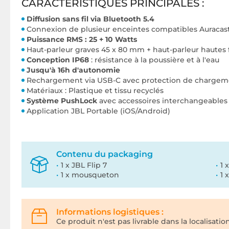
CARACTÉRISTIQUES PRINCIPALES :
Diffusion sans fil via Bluetooth 5.4
Connexion de plusieur enceintes compatibles Auracas
Puissance RMS : 25 + 10 Watts
Haut-parleur graves 45 x 80 mm + haut-parleur haute
Conception IP68
: résistance à la poussière et à l'eau
Jusqu'à 16h d'autonomie
Rechargement via USB-C avec protection de chargem
Matériaux : Plastique et tissu recyclés
Système PushLock
avec accessoires interchangeable
Application JBL Portable (iOS/Android)
Contenu du packaging
1 x JBL Flip 7
1 
1 x mousqueton
1 
Informations logistiques :
Ce produit n'est pas livrable dans la localisatio