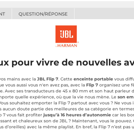
NT
QUESTION/RÉPONSE
x pour vivre de nouvelles a
 vos mains avec la
JBL Flip 7
. Cette
enceinte portable
vous diffu
que vous aussi vous n'en avez pas, avec la
Flip 7
organisez une fê
le. Avec ses transducteurs de 45 x 80 mm et son haut parleur
mporte quelle expérience, où que la vie nous mène. Le
son em
 Vous souhaitez emporter la Flip 7 partout avec vous ? Ne vous i
sans aucun doute partie des meilleures de sa catégorie en terme
ip 7 vous fait profiter
jusqu’à 16 heures d’autonomie
car les bo
uissant et chaleureux son de JBL ? Maintenant, vous le pouvez.
us d’oreilles) avec la même playlist. En bref, la Flip 7 n’est pa