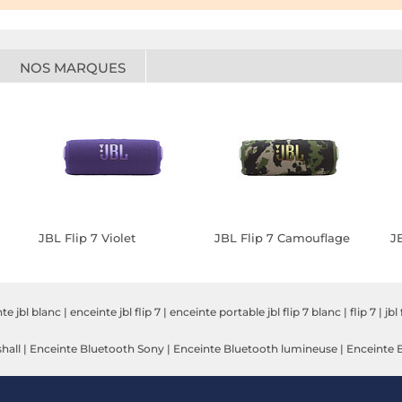
NOS MARQUES
JBL Flip 7 Violet
JBL Flip 7 Camouflage
J
te jbl blanc
|
enceinte jbl flip 7
|
enceinte portable jbl flip 7 blanc
|
flip 7
|
jbl
hall
|
Enceinte Bluetooth Sony
|
Enceinte Bluetooth lumineuse
|
Enceinte 