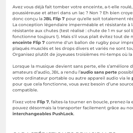
Avez vous déjà fait tomber votre enceinte, a-t-elle roulé
poussiéreuse et atteri dans un lac ? Non ? Eh bien croyez 
donc conçu la
JBL Flip 7
pour qu'elle soit totalement ré
La conception légendaire imperméable et résistante à 
résistante aux chutes (test réalisé : chute de 1 m sur sol bé
fonctionne toujours !). Mais s'il vous plait évitez tout d
enceinte Flip 7
comme d'un ballon de rugby pour impress
plaqués musclés et les drops divers et variés ne sont t
Organisez plutôt de joyeuses troisièmes mi-temps où l
Lorsque la musique devient sans perte, elle s’améliore d
amateurs d’audio, JBL a rendu l’
audio sans perte
possib
votre ordinateur portable ou autre appareil audio via le
pour que cela fonctionne, vous avez besoin d’une sourc
compatible.
Fixez votre
Flip 7
, faites-la tourner en boucle, prenez-la
pouvez désormais la transporter facilement grâce au n
interchangeables PushLock
.