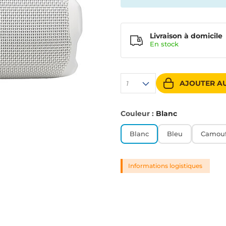
Livraison à domicile
En
stock
AJOUTER AU
1
Couleur :
Blanc
Blanc
Bleu
Camouf
Informations logistiques