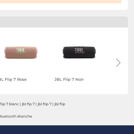
BL Flip 7 Rose
JBL Flip 7 Noir
JBL Flip 
 flip 7 blanc
|
jbl flp 7
|
jbl flip 7
|
jbl flip
Bluetooth étanche