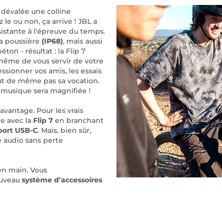
, dévalée une colline
le ou non, ça arrive ! JBL a
sistante à l'épreuve du temps.
la poussière
(IP68)
, mais aussi
ton - résultat : la Flip 7
e même de vous servir de votre
ionner vos amis, les essais
out de même pas sa vocation.
a musique sera magnifiée !
avantage. Pour les vrais
le avec la
Flip 7
en branchant
port USB-C
. Mais, bien sûr,
e audio sans perte
 en main. Vous
ouveau
système d’accessoires