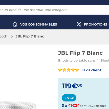
VOS CONSOMMABLES
PROMOTIONS
ooth
JBL Flip 7 Blanc
JBL Flip 7 Blanc
Enceinte portable sans fil Blue
1 avis client
119€
00
En 3x
3 x
41€24
dont 4€72 de frais