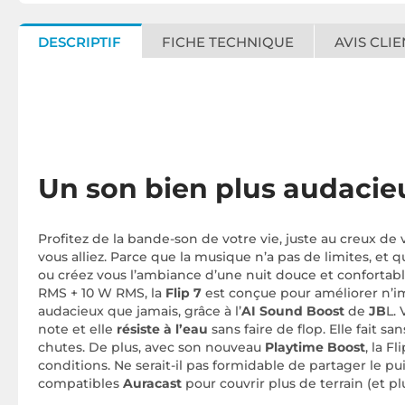
DESCRIPTIF
FICHE TECHNIQUE
AVIS CLIE
Un son bien plus audacieu
Profitez de la bande-son de votre vie, juste au creux de
vous alliez. Parce que la musique n’a pas de limites, et 
ou créez vous l’ambiance d’une nuit douce et confortab
RMS + 10 W RMS, la
Flip 7
est conçue pour améliorer n’i
audacieux que jamais, grâce à l’
AI Sound Boost
de
JB
L.
note et elle
résiste à l’eau
sans faire de flop. Elle fait 
chutes. De plus, avec son nouveau
Playtime Boost
, la Fl
conditions. Ne serait-il pas formidable de partager le p
compatibles
Auracast
pour couvrir plus de terrain (et pl