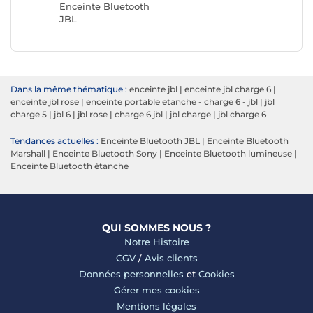
Enceinte Bluetooth
JBL
Dans la même thématique :
enceinte jbl
|
enceinte jbl charge 6
|
enceinte jbl rose
|
enceinte portable etanche - charge 6 - jbl
|
jbl
charge 5
|
jbl 6
|
jbl rose
|
charge 6 jbl
|
jbl charge
|
jbl charge 6
Tendances actuelles :
Enceinte Bluetooth JBL
|
Enceinte Bluetooth
Marshall
|
Enceinte Bluetooth Sony
|
Enceinte Bluetooth lumineuse
|
Enceinte Bluetooth étanche
QUI SOMMES NOUS ?
Notre Histoire
CGV
/
Avis clients
Données personnelles
et
Cookies
Gérer mes cookies
Mentions légales