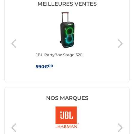
MEILLEURES VENTES
JBL PartyBox Stage 320
Ha
Noi
00
590€
24
NOS MARQUES
Enceint
MARSH