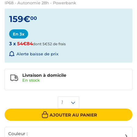
IP68 - Autonomie 28h - Powerbank
159€
00
En 3x
3 x
54€84
dont 5€52 de frais
Alerte baisse de prix
Livraison à domicile
En
stock
1
AJOUTER AU PANIER
Couleur :