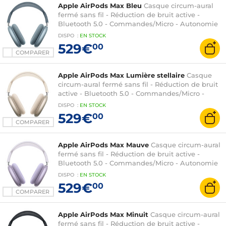
Apple AirPods Max Bleu
Casque circum-aural
fermé sans fil - Réduction de bruit active -
Bluetooth 5.0 - Commandes/Micro - Autonomie
20h - Charge rapide
DISPO
:
EN
STOCK
529€
00
COMPARER
Apple AirPods Max Lumière stellaire
Casque
circum-aural fermé sans fil - Réduction de bruit
active - Bluetooth 5.0 - Commandes/Micro -
Autonomie 20h - Charge rapide
DISPO
:
EN
STOCK
529€
00
COMPARER
Apple AirPods Max Mauve
Casque circum-aural
fermé sans fil - Réduction de bruit active -
Bluetooth 5.0 - Commandes/Micro - Autonomie
20h - Charge rapide
DISPO
:
EN
STOCK
529€
00
COMPARER
Apple AirPods Max Minuit
Casque circum-aural
fermé sans fil - Réduction de bruit active -