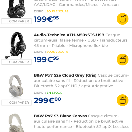
AAC/LDAC - Commandes/Micros - Amazon
Alexa intégré - Autonomie 50h - USB-C
DISPO
:
SOUS
7 JOURS
199€
95
COMPARER
Audio-Technica ATH-M50xSTS-USB
Casque
circum-aural filaire fermé - USB - Transducteurs
45 mm - Pliable - Microphone flexible
DISPO
:
SOUS
7 JOURS
199€
95
COMPARER
B&W Px7 S2e Cloud Grey (Gris)
Casque circum-
auriculaire sans fil - Réduction de bruit active -
Bluetooth 5.2 aptX HD / aptX Adaptative -
Autonomie 30h - Commandes/Micro
DISPO
:
EN
STOCK
299€
00
COMPARER
B&W Px7 S3 Blanc Canvas
Casque circum-
auriculaire sans fil - Réduction de bruit active
haute performance - Bluetooth 5.2 aptX Lossless
et aptX Adaptative - Autonomie 30h -