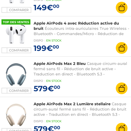
149€
00
COMPARER
TOP DES VENTES
Apple AirPods 4 avec Réduction active du
bruit
Écouteurs intra-auriculaires True Wireless -
Bluetooth - Commandes/Micro - Réduction de
bruit active - Autonomie 4 + 16 h - Boîtier de
DISPO
:
EN
STOCK
charge sans fil (USB-C) avec haut-parleur pour
199€
00
Localiser
COMPARER
Apple AirPods Max 2 Bleu
Casque circum-aural
fermé sans fil - Réduction de bruit active -
Traduction en direct - Bluetooth 5.3 -
Commandes Digital Crown + Micro - Autonomie
DISPO
:
EN
STOCK
20h
579€
00
COMPARER
Apple AirPods Max 2 Lumière stellaire
Casque
circum-aural fermé sans fil - Réduction de bruit
active - Traduction en direct - Bluetooth 5.3 -
Commandes Digital Crown + Micro - Autonomie
DISPO
:
EN
STOCK
20h
579€
00