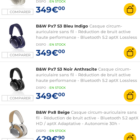
DISPO
:
EN
STOCK
Commandes/Micro
349€
00
COMPARER
B&W Px7 S3 Bleu Indigo
Casque circum-
auriculaire sans fil - Réduction de bruit active
haute performance - Bluetooth 5.2 aptX Lossless
et aptX Adaptative - Autonomie 30h -
DISPO
:
EN
STOCK
Commandes/Micro
349€
00
COMPARER
B&W Px7 S3 Noir Anthracite
Casque circum-
auriculaire sans fil - Réduction de bruit active
haute performance - Bluetooth 5.2 aptX Lossless
et aptX Adaptative - Autonomie 30h -
DISPO
:
EN
STOCK
Commandes/Micro
349€
00
COMPARER
B&W Px8 Beige
Casque circum-auriculaire sans
fil - Réduction de bruit active - Bluetooth 5.2 aptX
HD / aptX Adaptative - Autonomie 30h -
Commandes/Micro
DISPO
:
EN
STOCK
429€
90