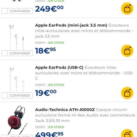
DISPO
:
EN
STOCK
cardiaque - Audio adaptatif - Bluetooth 5.3 -
249€
00
Commandes tactiles - Micro - Autonomie 8 + 24h
COMPARER
- Boîtier de charge MagSafe (USB-C) avec haut-
parleur et encoche pour dragonne
Apple EarPods (mini-jack 3.5 mm)
Écouteurs
intra-auriculaires avec micro et télécommande -
jack 3.5 mm
DISPO
:
EN
STOCK
18€
95
COMPARER
Apple EarPods (USB-C)
Écouteurs intra-
auriculaires avec micro et télécommande - USB-
C
DISPO
:
EN
STOCK
19€
00
COMPARER
Audio-Technica ATH-A1000Z
Casque circum-
auriculaire fermé Hi-Res Audio avec connecteurs
Jack 3.5/6.35 mm
DISPO
:
EN
STOCK
499€
95