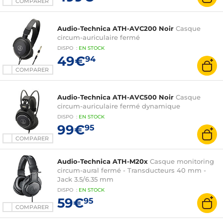
COMPARER
Audio-Technica ATH-AVC200 Noir
Casque
circum-auriculaire fermé
DISPO
:
EN
STOCK
49€
94
COMPARER
Audio-Technica ATH-AVC500 Noir
Casque
circum-auriculaire fermé dynamique
DISPO
:
EN
STOCK
99€
95
COMPARER
Audio-Technica ATH-M20x
Casque monitoring
circum-aural fermé - Transducteurs 40 mm -
Jack 3.5/6.35 mm
DISPO
:
EN
STOCK
59€
95
COMPARER