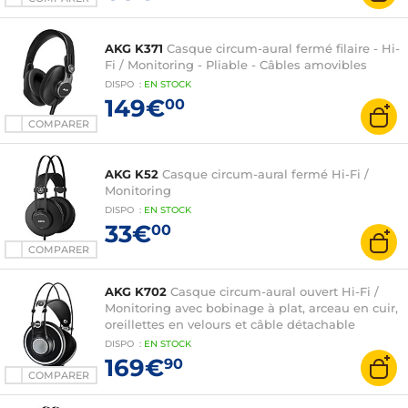
AKG K371
Casque circum-aural fermé filaire - Hi-
Fi / Monitoring - Pliable - Câbles amovibles
DISPO
:
EN
STOCK
149€
00
COMPARER
AKG K52
Casque circum-aural fermé Hi-Fi /
Monitoring
DISPO
:
EN
STOCK
33€
00
COMPARER
AKG K702
Casque circum-aural ouvert Hi-Fi /
Monitoring avec bobinage à plat, arceau en cuir,
oreillettes en velours et câble détachable
DISPO
:
EN
STOCK
169€
90
COMPARER