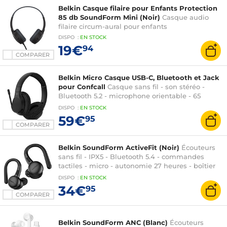
Belkin Casque filaire pour Enfants Protection
85 db SoundForm Mini (Noir)
Casque audio
filaire circum-aural pour enfants
DISPO
:
EN
STOCK
19€
94
COMPARER
Belkin Micro Casque USB-C, Bluetooth et Jack
pour Confcall
Casque sans fil - son stéréo -
Bluetooth 5.2 - microphone orientable - 65
heures d'autonomie
DISPO
:
EN
STOCK
59€
95
COMPARER
Belkin SoundForm ActiveFit (Noir)
Écouteurs
sans fil - IPX5 - Bluetooth 5.4 - commandes
tactiles - micro - autonomie 27 heures - boîtier
charge/transport
DISPO
:
EN
STOCK
34€
95
COMPARER
Belkin SoundForm ANC (Blanc)
Écouteurs