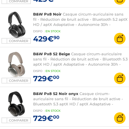
COMPARER
B&W Px8 Noir
Casque circum-auriculaire sans
fil - Réduction de bruit active - Bluetooth 5.2 aptX
HD / aptX Adaptative - Autonomie 30h -
Commandes/Micro
DISPO
:
EN
STOCK
429€
90
COMPARER
B&W Px8 S2 Beige
Casque circum-auriculaire
sans fil - Réduction de bruit active - Bluetooth 5.3
aptX HD / aptX Adaptative - Autonomie 30h -
Commandes/Micro
DISPO
:
EN
STOCK
729€
00
COMPARER
B&W Px8 S2 Noir onyx
Casque circum-
auriculaire sans fil - Réduction de bruit active -
Bluetooth 5.3 aptX HD / aptX Adaptative -
Autonomie 30h - Commandes/Micro
DISPO
:
EN
STOCK
729€
00
COMPARER