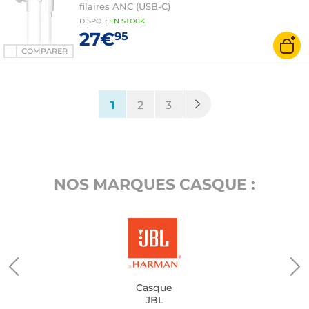
filaires ANC (USB-C)
DISPO
:
EN
STOCK
27€
95
COMPARER
(current)
1
2
3
NOS MARQUES CASQUE :
Casque
JBL