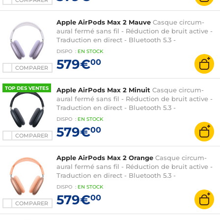
COMPARER
Apple AirPods Max 2 Mauve
Casque circum-
aural fermé sans fil - Réduction de bruit active -
Traduction en direct - Bluetooth 5.3 -
Commandes Digital Crown + Micro - Autonomie
DISPO
:
EN
STOCK
20h
579€
00
COMPARER
TOP DES VENTES
Apple AirPods Max 2 Minuit
Casque circum-
aural fermé sans fil - Réduction de bruit active -
Traduction en direct - Bluetooth 5.3 -
Commandes Digital Crown + Micro - Autonomie
DISPO
:
EN
STOCK
20h
579€
00
COMPARER
Apple AirPods Max 2 Orange
Casque circum-
aural fermé sans fil - Réduction de bruit active -
Traduction en direct - Bluetooth 5.3 -
Commandes Digital Crown + Micro - Autonomie
DISPO
:
EN
STOCK
20h
579€
00
COMPARER