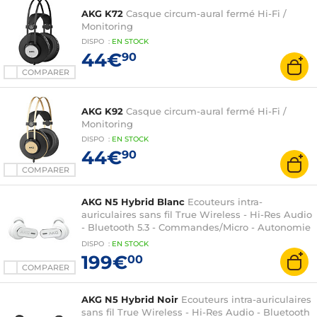
AKG K72
Casque circum-aural fermé Hi-Fi /
Monitoring
DISPO
:
EN
STOCK
44€
90
COMPARER
AKG K92
Casque circum-aural fermé Hi-Fi /
Monitoring
DISPO
:
EN
STOCK
44€
90
COMPARER
AKG N5 Hybrid Blanc
Ecouteurs intra-
auriculaires sans fil True Wireless - Hi-Res Audio
- Bluetooth 5.3 - Commandes/Micro - Autonomie
10 + 30h - IP54 - Certifié Zoom - Boîtier
DISPO
:
EN
STOCK
charge/transport
199€
00
COMPARER
AKG N5 Hybrid Noir
Ecouteurs intra-auriculaires
sans fil True Wireless - Hi-Res Audio - Bluetooth