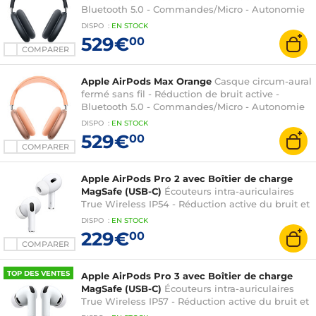
Bluetooth 5.0 - Commandes/Micro - Autonomie
20h - Charge rapide
DISPO
:
EN
STOCK
529€
00
COMPARER
Apple AirPods Max Orange
Casque circum-aural
fermé sans fil - Réduction de bruit active -
Bluetooth 5.0 - Commandes/Micro - Autonomie
20h - Charge rapide
DISPO
:
EN
STOCK
529€
00
COMPARER
Apple AirPods Pro 2 avec Boîtier de charge
MagSafe (USB-C)
Écouteurs intra-auriculaires
True Wireless IP54 - Réduction active du bruit et
mode Transparence - Audio adaptatif -
DISPO
:
EN
STOCK
Bluetooth 5.3 - Commandes tactiles - Micro -
229€
00
Autonomie 6 + 24h - Boîtier de charge MagSafe
COMPARER
(USB-C) avec haut-parleur et encoche pour
dragonne
TOP DES VENTES
Apple AirPods Pro 3 avec Boîtier de charge
MagSafe (USB-C)
Écouteurs intra-auriculaires
True Wireless IP57 - Réduction active du bruit et
mode Transparence - Détection de la fréquence