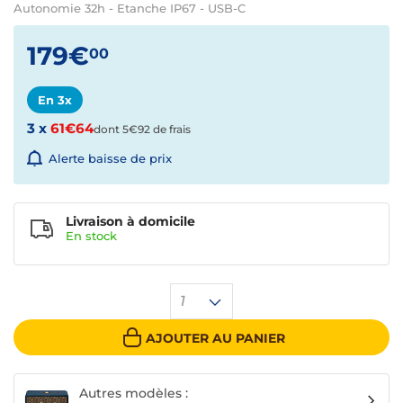
Autonomie 32h - Etanche IP67 - USB-C
179€
00
En 3x
3 x
61€64
dont 5€92 de frais
Alerte baisse de prix
Livraison à domicile
En
stock
1
AJOUTER AU PANIER
Autres modèles :