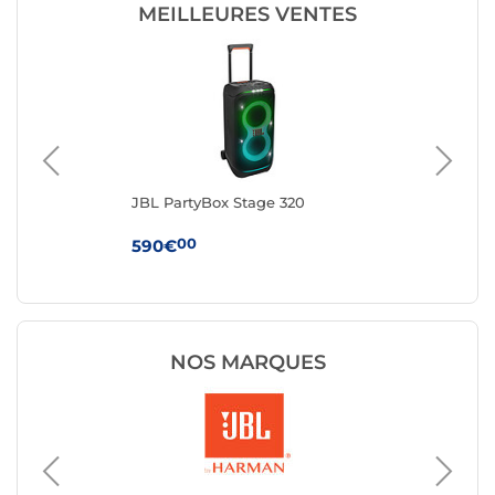
MEILLEURES VENTES
JBL PartyBox Stage 320
Ha
Noi
00
590€
24
NOS MARQUES