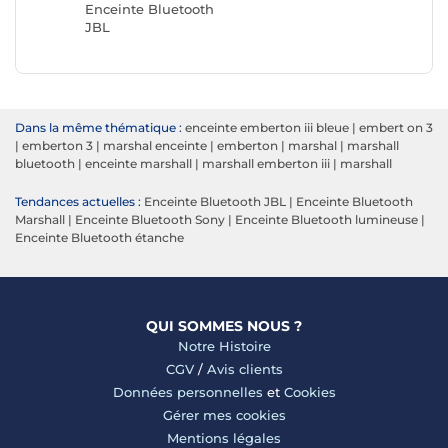
Enceinte Bluetooth
Enceint
JBL
MARSH
Dans la même thématique :
enceinte emberton iii bleue
|
embert on 3
|
emberton 3
|
marshal enceinte
|
emberton
|
marshal
|
marshall
bluetooth
|
enceinte marshall
|
marshall emberton iii
|
marshall
Tendances actuelles :
Enceinte Bluetooth JBL
|
Enceinte Bluetooth
Marshall
|
Enceinte Bluetooth Sony
|
Enceinte Bluetooth lumineuse
|
Enceinte Bluetooth étanche
QUI SOMMES NOUS ?
Notre Histoire
CGV
/
Avis clients
Données personnelles
et
Cookies
Gérer mes cookies
Mentions légales