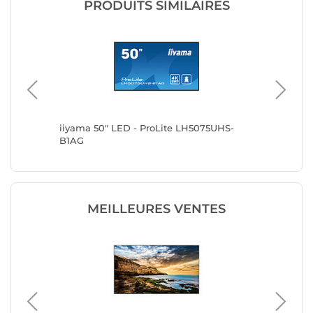
PRODUITS SIMILAIRES
UHS-
iiyama 50" LED - ProLite LH5075UHS-
Samsun
B1AG
MEILLEURES VENTES