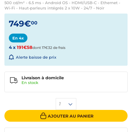
500 cd/m² - 6.5 ms - Android OS - HDMI/USB-C - Ethernet -
Wi-Fi - Haut-parleurs intégrés 2 x 10W - 24/7 - Noir
749€
00
En 4x
4 x
191€58
dont 17€32 de frais
Alerte baisse de prix
Livraison à domicile
En
stock
1
AJOUTER AU PANIER