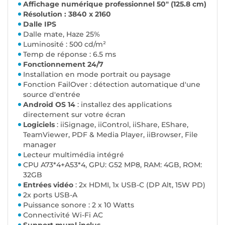
Affichage numérique professionnel 50" (125.8 cm)
Résolution : 3840 x 2160
Dalle IPS
Dalle mate, Haze 25%
Luminosité : 500 cd/m²
Temp de réponse : 6.5 ms
Fonctionnement 24/7
Installation en mode portrait ou paysage
Fonction FailOver : détection automatique d'une
source d'entrée
Android OS 14
: installez des applications
directement sur votre écran
Logiciels
: iiSignage, iiControl, iiShare, EShare,
TeamViewer, PDF & Media Player, iiBrowser, File
manager
Lecteur multimédia intégré
CPU A73*4+A53*4, GPU: G52 MP8, RAM: 4GB, ROM:
32GB
Entrées vidéo
: 2x HDMI, 1x USB-C (DP Alt, 15W PD)
2x ports USB-A
Puissance sonore : 2 x 10 Watts
Connectivité Wi-Fi AC
Support mural inclus