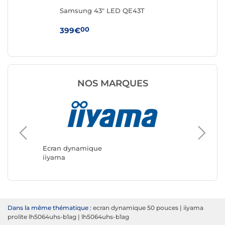
Samsung 43" LED QE43T
Sa
00
399€
99
NOS MARQUES
Ecran d
Samsun
Ecran dynamique
iiyama
Dans la même thématique :
ecran dynamique 50 pouces
|
iiyama
prolite lh5064uhs-b1ag
|
lh5064uhs-b1ag