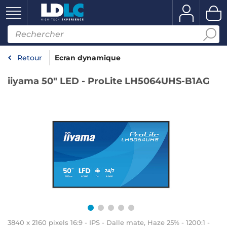
Retour
Ecran dynamique
iiyama 50" LED - ProLite LH5064UHS-B1AG
3840 x 2160 pixels 16:9 - IPS - Dalle mate, Haze 25% - 1200:1 -