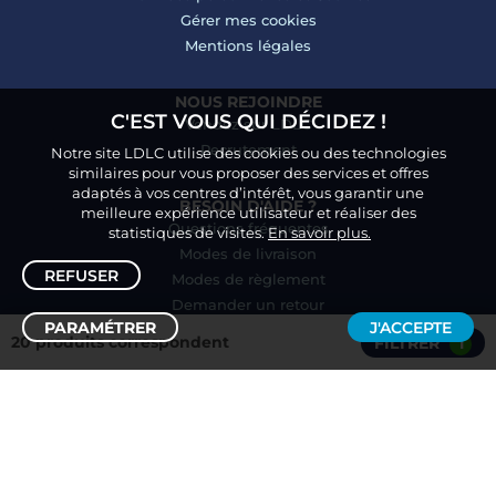
Gérer mes cookies
Mentions légales
NOUS REJOINDRE
C'EST VOUS QUI DÉCIDEZ !
Vendez sur LDLC
Recrutement
Notre site LDLC utilise des cookies ou des technologies
similaires pour vous proposer des services et offres
adaptés à vos centres d’intérêt, vous garantir une
BESOIN D'AIDE ?
meilleure expérience utilisateur et réaliser des
Questions fréquentes
statistiques de visites.
En savoir plus.
Modes de livraison
REFUSER
Modes de règlement
Demander un retour
PARAMÉTRER
J'ACCEPTE
20 produits correspondent
FILTRER
1
Trier /
Filtrer
NOUS CONTACTER :
PAR EMAIL
CHERCHER UNE RÉFÉRENCE