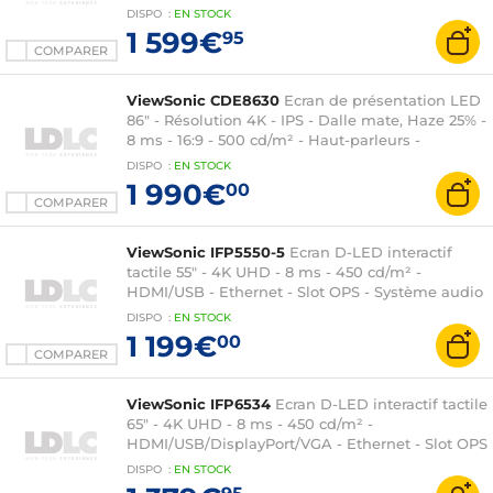
ms - 16:9 - 500 cd/m² - Haut-parleurs 2 x 10 W -
DISPO
:
EN
STOCK
HDMI/USB-C - Fast Ethernet - Android 14 - Noir
1 599€
95
(sans pieds)
COMPARER
ViewSonic CDE8630
Ecran de présentation LED
86" - Résolution 4K - IPS - Dalle mate, Haze 25% -
8 ms - 16:9 - 500 cd/m² - Haut-parleurs -
HDMI/USB-C - Fast Ethernet - Slots OPS/Wi-Fi -
DISPO
:
EN
STOCK
Android 11 - Noir (sans pieds) 24/7
1 990€
00
COMPARER
ViewSonic IFP5550-5
Ecran D-LED interactif
tactile 55" - 4K UHD - 8 ms - 450 cd/m² -
HDMI/USB - Ethernet - Slot OPS - Système audio
2.1 - Stylets inclus - Android 13
DISPO
:
EN
STOCK
1 199€
00
COMPARER
ViewSonic IFP6534
Ecran D-LED interactif tactile
65" - 4K UHD - 8 ms - 450 cd/m² -
HDMI/USB/DisplayPort/VGA - Ethernet - Slot OPS
- Système audio 2 x 20 W - Android 14 -
DISPO
:
EN
STOCK
Certification EDLA - 2x Stylets inclus