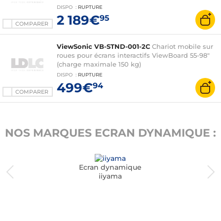
- Système audio 2 x 20 W - Android 14 -
DISPO
:
RUPTURE
Certification EDLA - 2x Stylets inclus
2 189€
95
COMPARER
ViewSonic VB-STND-001-2C
Chariot mobile sur
roues pour écrans interactifs ViewBoard 55-98"
(charge maximale 150 kg)
DISPO
:
RUPTURE
499€
94
COMPARER
NOS MARQUES ECRAN DYNAMIQUE :
Ecran dynamique
iiyama