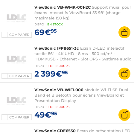
ViewSonic VB-WMK-001-2C
Support mural pour
écrans interactifs ViewBoard 55-98" (charge
maximale 150 kg)
DISPO
:
EN
STOCK
69€
95
COMPARER
ViewSonic IFP8651-3c
Ecran D-LED interactif
tactile 86" - 4K UHD - 8 ms - 500 cd/m² -
HDMI/USB - Ethernet - Slot OPS - Système audio
2.1 - Stylets inclus - Android 14 certifiée EDLA
DISPO
:
+ DE
15 JOURS
2 399€
95
COMPARER
ViewSonic VB-WIFI-006
Module Wi-Fi 6E Dual
Band et Bluetooth pour écrans ViewBoard et
Presentation Display
DISPO
:
+ DE
15 JOURS
49€
95
COMPARER
ViewSonic CDE6530
Ecran de présentation LED