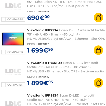
65" - Résolution 4K - IPS - Dalle mate, Haze 25% -
8 ms - 16:9 - 500 cd/m² - Haut-parleurs -
HDMI/USB-C - Fast Ethernet - Slots OPS/Wi-Fi -
DISPO
:
RUPTURE
Android 11 - Noir (sans pieds)
690€
00
COMPARER
ViewSonic IFP7534
Ecran D-LED interactif tactile
75" - 4K UHD - 8 ms - 450 cd/m² -
HDMI/USB/DisplayPort/VGA - Ethernet - Slot OPS
- Système audio 2 x 20 W - Android 14 -
DISPO
:
RUPTURE
Certification EDLA - 2x Stylets inclus
1 699€
95
COMPARER
ViewSonic IFP7551-3c
Ecran D-LED interactif
tactile 75" - 4K UHD - 8 ms - 500 cd/m² -
HDMI/USB - Ethernet - Slot OPS - Système audio
2.1 - Stylets inclus - Android 14 certifiée EDLA
DISPO
:
RUPTURE
1 899€
95
COMPARER
ViewSonic IFP8634
Ecran D-LED interactif
tactile 86" - 4K UHD - 8 ms - 450 cd/m² -
HDMI/USB/DisplayPort/VGA - Ethernet - Slot OPS