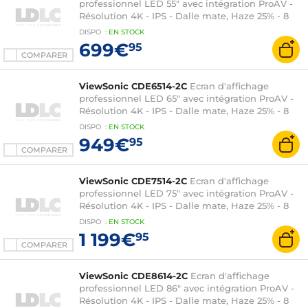
professionnel LED 55" avec intégration ProAV -
Résolution 4K - IPS - Dalle mate, Haze 25% - 8
ms - 16:9 - 500 cd/m² - Haut-parleurs 2 x 10 W -
DISPO
:
EN
STOCK
HDMI/USB-C - Fast Ethernet - Android 14 - Noir
699€
95
(sans pieds)
COMPARER
ViewSonic CDE6514-2C
Ecran d'affichage
professionnel LED 65" avec intégration ProAV -
Résolution 4K - IPS - Dalle mate, Haze 25% - 8
ms - 16:9 - 500 cd/m² - Haut-parleurs 2 x 10 W -
DISPO
:
EN
STOCK
HDMI/USB-C - Fast Ethernet - Android 14 - Noir
949€
95
(sans pieds)
COMPARER
ViewSonic CDE7514-2C
Ecran d'affichage
professionnel LED 75" avec intégration ProAV -
Résolution 4K - IPS - Dalle mate, Haze 25% - 8
ms - 16:9 - 500 cd/m² - Haut-parleurs 2 x 10 W -
DISPO
:
EN
STOCK
HDMI/USB-C - Fast Ethernet - Android 14 - Noir
1 199€
95
(sans pieds)
COMPARER
ViewSonic CDE8614-2C
Ecran d'affichage
professionnel LED 86" avec intégration ProAV -
Résolution 4K - IPS - Dalle mate, Haze 25% - 8