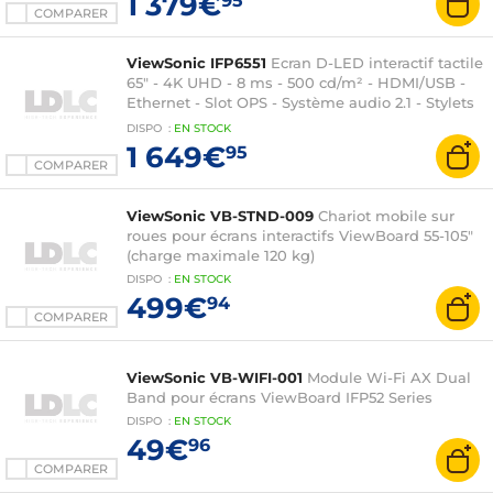
1 379€
95
COMPARER
ViewSonic IFP6551
Ecran D-LED interactif tactile
65" - 4K UHD - 8 ms - 500 cd/m² - HDMI/USB -
Ethernet - Slot OPS - Système audio 2.1 - Stylets
inclus - Android 14 certifiée EDLA
DISPO
:
EN
STOCK
1 649€
95
COMPARER
ViewSonic VB-STND-009
Chariot mobile sur
roues pour écrans interactifs ViewBoard 55-105"
(charge maximale 120 kg)
DISPO
:
EN
STOCK
499€
94
COMPARER
ViewSonic VB-WIFI-001
Module Wi-Fi AX Dual
Band pour écrans ViewBoard IFP52 Series
DISPO
:
EN
STOCK
49€
96
COMPARER