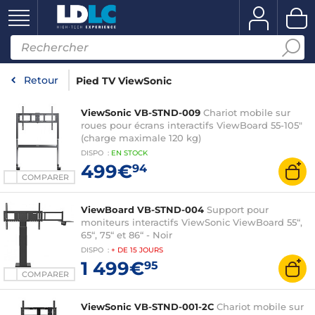
Retour
Pied TV ViewSonic
ViewSonic VB-STND-009
Chariot mobile sur
roues pour écrans interactifs ViewBoard 55-105"
(charge maximale 120 kg)
DISPO
:
EN
STOCK
499€
94
COMPARER
ViewBoard VB-STND-004
Support pour
moniteurs interactifs ViewSonic ViewBoard 55“,
65“, 75“ et 86“ - Noir
DISPO
:
+ DE
15 JOURS
1 499€
95
COMPARER
ViewSonic VB-STND-001-2C
Chariot mobile sur