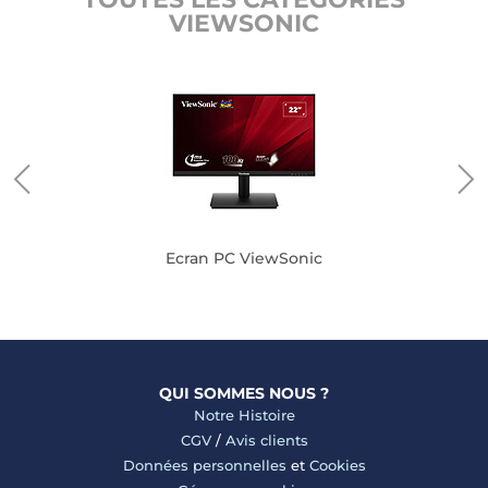
VIEWSONIC
nic
Ecran PC ViewSonic
QUI SOMMES NOUS ?
Notre Histoire
CGV
/
Avis clients
Données personnelles
et
Cookies