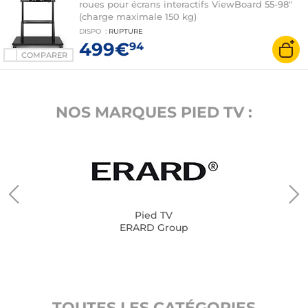
roues pour écrans interactifs ViewBoard 55-98"
(charge maximale 150 kg)
DISPO
:
RUPTURE
499€
94
COMPARER
NOS MARQUES PIED TV :
Pied TV
ERARD Group
TOUTES LES CATÉGORIES