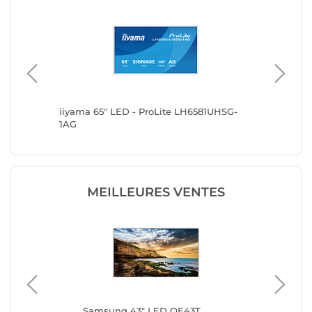
UHS-
iiyama 65" LED - ProLite LH6581UHSG-
iiyama 
1AG
B1AG
MEILLEURES VENTES
Samsung 43" LED QE43T
Sa