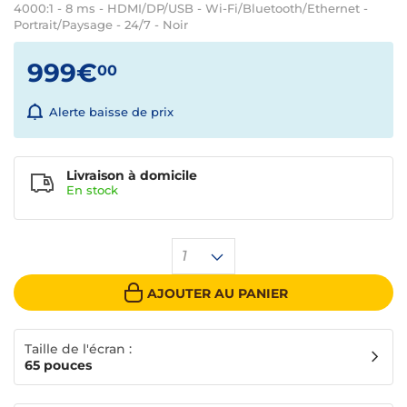
4000:1 - 8 ms - HDMI/DP/USB - Wi-Fi/Bluetooth/Ethernet -
Portrait/Paysage - 24/7 - Noir
999€
00
Alerte baisse de prix
Livraison à domicile
En
stock
1
AJOUTER AU PANIER
Taille de l'écran :
65 pouces