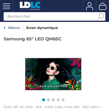
Retour
Ecran dynamique
Samsung 65" LED QM65C
Ecran 65" 4K UHD - 16:9 - Dalle mate, Haze 25% - 500 cd/m² -