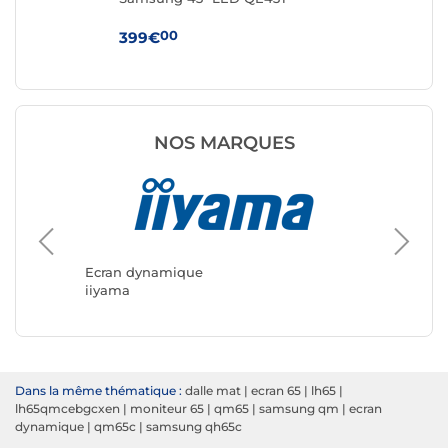
00
399€
99
NOS MARQUES
Ecran dynamique
Ecran d
iiyama
Samsun
Dans la même thématique :
dalle mat
|
ecran 65
|
lh65
|
lh65qmcebgcxen
|
moniteur 65
|
qm65
|
samsung qm
|
ecran
dynamique
|
qm65c
|
samsung qh65c