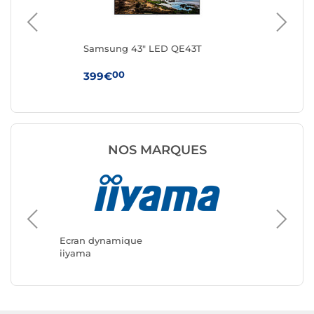
Samsung 43" LED QE43T
Sa
00
399€
99
NOS MARQUES
Ecran dynamique
Ecran d
iiyama
Samsun