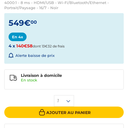
4000:1 - 8 ms - HDMI/USB - Wi-Fi/Bluetooth/Ethernet -
Portrait/Paysage - 16/7 - Noir
549€
00
En 4x
4 x
140€58
dont 13€32 de frais
Alerte baisse de prix
Livraison à domicile
En
stock
1
AJOUTER AU PANIER