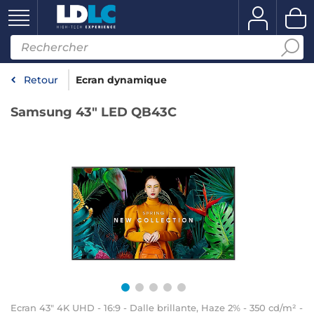
Retour
Ecran dynamique
Samsung 43" LED QB43C
Ecran 43" 4K UHD - 16:9 - Dalle brillante, Haze 2% - 350 cd/m² -