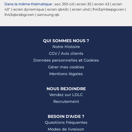
Dans la même thématique :
aoc 350 cd
|
ecran 35
|
ecran 43
|
ecran
43"
|
ecran dynamique
|
ecran qb43c
|
ecran uhd
|
lh43qmbepgcxen
|
lh43qbcebgcxen
|
samsung qb
QUI SOMMES NOUS ?
Notre Histoire
CGV
/
Avis clients
Données personnelles
et
Cookies
Gérer mes cookies
Mentions légales
NOUS REJOINDRE
Vendez sur LDLC
Recrutement
BESOIN D'AIDE ?
Questions fréquentes
Modes de livraison