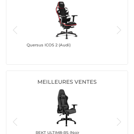
Quersus ICOS 2 (Audi)
Quersus 
MEILLEURES VENTES
ncé)
REKT ULTIM8-RS (Noir
Adv