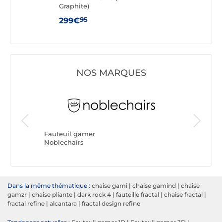
Graphite)
95
299€
179
NOS MARQUES
Fauteuil
REKT
Fauteuil gamer
Noblechairs
Dans la même thématique :
chaise gami
|
chaise gamind
|
chaise
gamzr
|
chaise pliante
|
dark rock 4
|
fauteille fractal
|
chaise fractal
|
fractal refine
|
alcantara
|
fractal design refine