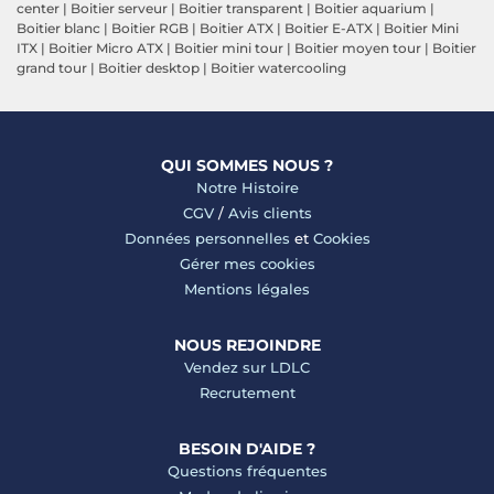
center
|
Boitier serveur
|
Boitier transparent
|
Boitier aquarium
|
Boitier blanc
|
Boitier RGB
|
Boitier ATX
|
Boitier E-ATX
|
Boitier Mini
ITX
|
Boitier Micro ATX
|
Boitier mini tour
|
Boitier moyen tour
|
Boitier
grand tour
|
Boitier desktop
|
Boitier watercooling
QUI SOMMES NOUS ?
Notre Histoire
CGV
/
Avis clients
Données personnelles
et
Cookies
Gérer mes cookies
Mentions légales
NOUS REJOINDRE
Vendez sur LDLC
Recrutement
BESOIN D'AIDE ?
Questions fréquentes