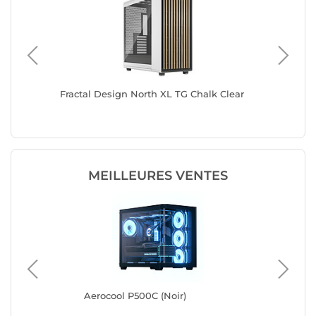
)
Fractal Design North XL TG Chalk Clear
Fractal
Edition
MEILLEURES VENTES
Aerocool P500C (Noir)
Cor