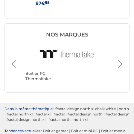
95
87€
79
NOS MARQUES
Boîtier 
Corsair
Boîtier PC
Thermaltake
Dans la même thématique :
fractal design north xl chalk white
|
north
|
fractal north xl
|
fractal xl
|
fractal
|
fractal design north
|
fractal design
|
fractal design north xl
|
fractal north
|
north xl
Tendances actuelles :
Boitier gamer
|
Boitier mini PC
|
Boitier media