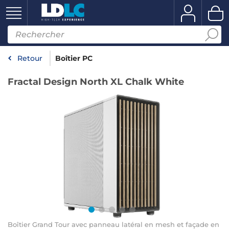
Retour
Boîtier PC
Fractal Design North XL Chalk White
Boîtier Grand Tour avec panneau latéral en mesh et façade en