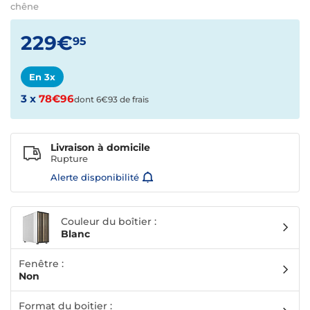
chêne
229€
95
En 3x
3 x
78€96
dont 6€93 de frais
Livraison à domicile
Rupture
Alerte disponibilité
Couleur du boîtier :
Blanc
Fenêtre :
Non
Format du boitier :